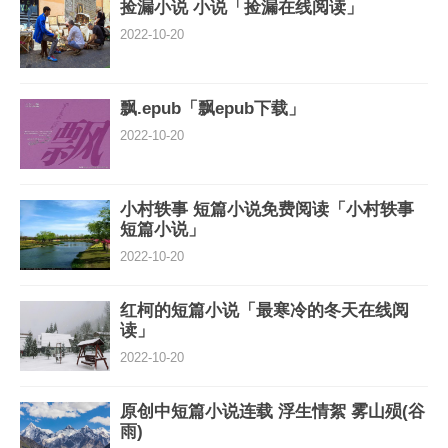
捡漏小说 小说「捡漏在线阅读」
2022-10-20
飘.epub「飘epub下载」
2022-10-20
小村轶事 短篇小说免费阅读「小村轶事
短篇小说」
2022-10-20
红柯的短篇小说「最寒冷的冬天在线阅
读」
2022-10-20
原创中短篇小说连载 浮生情絮 雾山殒(谷
雨)