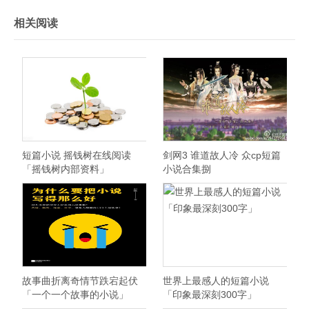
相关阅读
短篇小说 摇钱树在线阅读
剑网3 谁道故人冷 众cp短篇
「摇钱树内部资料」
小说合集捌
故事曲折离奇情节跌宕起伏
世界上最感人的短篇小说
「一个一个故事的小说」
「印象最深刻300字」