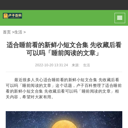
首页
>
生活
>
适合睡前看的新鲜小短文合集 先收藏后看
可以吗「睡前阅读的文章」
2022-10-20 13:31:24
来源:
生活
最近很多人关心适合睡前看的新鲜小短文合集 先收藏后看
可以吗「睡前阅读的文章」这个话题，卢子百科整理了适合睡前
看的新鲜小短文合集 先收藏后看可以吗「睡前阅读的文章」相
关内容，希望对大家有用。