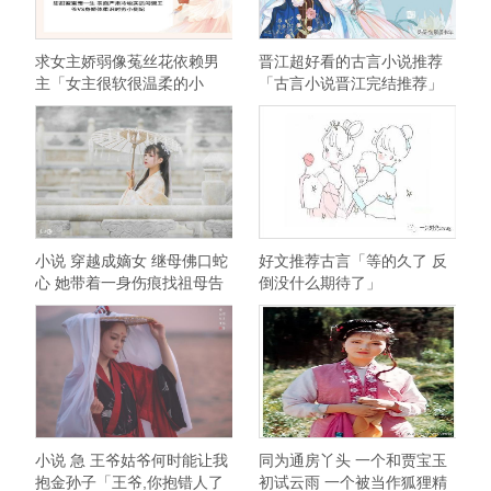
求女主娇弱像菟丝花依赖男
晋江超好看的古言小说推荐
主「女主很软很温柔的小
「古言小说晋江完结推荐」
说」
小说 穿越成嫡女 继母佛口蛇
好文推荐古言「等的久了 反
心 她带着一身伤痕找祖母告
倒没什么期待了」
状
小说 急 王爷姑爷何时能让我
同为通房丫头 一个和贾宝玉
抱金孙子「王爷,你抱错人了
初试云雨 一个被当作狐狸精