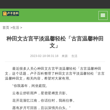
首页
>
生活
>
种田文古言平淡温馨轻松「古言温馨种田
文」
2023-02-18 08:31:18
来源:
生活
最近很多人关心种田文古言平淡温馨轻松「古言温馨种田
文」这个话题，卢子百科整理了种田文古言平淡温馨轻松「古言
温馨种田文」相关内容，希望对大家有用。
“你我暮年，闲坐庭院。
云卷云舒听雨声，星密星稀赏月影。
花开花落忆江南，你话往时，我画往事。
愿有岁月可回首，且以深情共白头。”