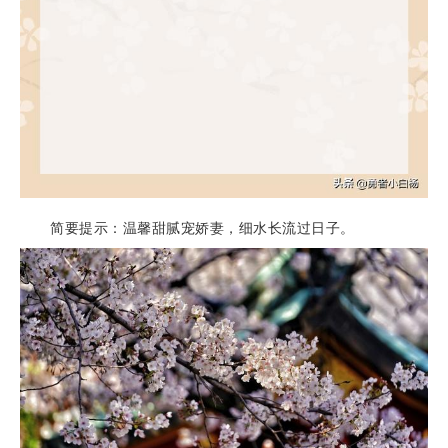
简要提示：温馨甜腻宠娇妻，细水长流过日子。