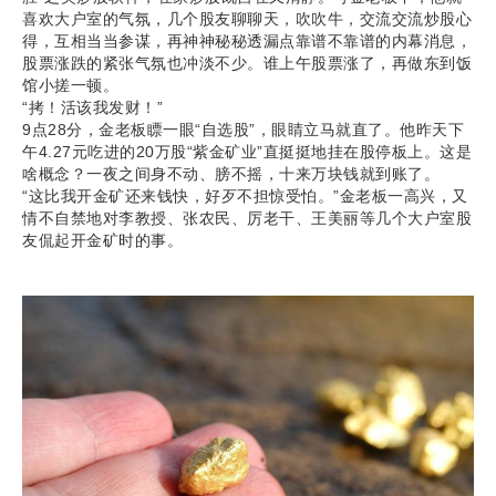
喜欢大户室的气氛，几个股友聊聊天，吹吹牛，交流交流炒股心
得，互相当当参谋，再神神秘秘透漏点靠谱不靠谱的内幕消息，
股票涨跌的紧张气氛也冲淡不少。谁上午股票涨了，再做东到饭
馆小搓一顿。
“拷！活该我发财！”
9点28分，金老板瞟一眼“自选股”，眼睛立马就直了。他昨天下
午4.27元吃进的20万股“紫金矿业”直挺挺地挂在股停板上。这是
啥概念？一夜之间身不动、膀不摇，十来万块钱就到账了。
“这比我开金矿还来钱快，好歹不担惊受怕。”金老板一高兴，又
情不自禁地对李教授、张农民、厉老干、王美丽等几个大户室股
友侃起开金矿时的事。