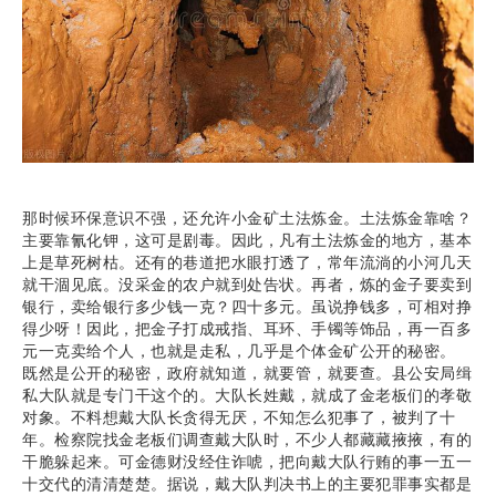
那时候环保意识不强，还允许小金矿土法炼金。土法炼金靠啥？
主要靠氰化钾，这可是剧毒。因此，凡有土法炼金的地方，基本
上是草死树枯。还有的巷道把水眼打透了，常年流淌的小河几天
就干涸见底。没采金的农户就到处告状。再者，炼的金子要卖到
银行，卖给银行多少钱一克？四十多元。虽说挣钱多，可相对挣
得少呀！因此，把金子打成戒指、耳环、手镯等饰品，再一百多
元一克卖给个人，也就是走私，几乎是个体金矿公开的秘密。
既然是公开的秘密，政府就知道，就要管，就要查。县公安局缉
私大队就是专门干这个的。大队长姓戴，就成了金老板们的孝敬
对象。不料想戴大队长贪得无厌，不知怎么犯事了，被判了十
年。检察院找金老板们调查戴大队时，不少人都藏藏掖掖，有的
干脆躲起来。可金德财没经住诈唬，把向戴大队行贿的事一五一
十交代的清清楚楚。据说，戴大队判决书上的主要犯罪事实都是