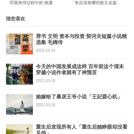
写我淘书过程中的 艳遇
「朱自清有哪些散文名篇」
猜您喜欢
荐书 文明 资本与投资 契诃夫短篇小说精
选集 毛姆传
2022-10-19
今天的中国发展成这样 百年前这个清末
穿越小说作者就有了神预言
2022-10-19
她嫁给了暴戾王爷小说「王妃耍心机」
2022-10-19
重生后发现所有人「重生后她睁眼却没看
见他」