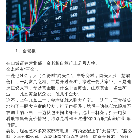
1、金老板
在山城证券营业部，金老板自算得上是号人物。
金老板有“三金”。
一是他姓金，大号金得财“狗头金”。中等身材，圆头大脸，慈眉
善目，一副富贵之相。二是开过金矿，挣过一份大家业。三是他
挟巨资入市，专炒黄金股，什么中国黄金、山东黄金、紫金矿
业……凡是黄金概念股，他几乎全炒。
这不，上午九点二十，金老板就来到大户室。一进门，面带微笑
地扫了一眼大户室的股友，打了声招呼，然后一边低低地哼着不
在调上的小曲，一边从包里掏出杯子，泡上一杯茶，打开电脑，
看股市集合竞价情况，特别是看昨天吃进的20万股“紫金矿业”嘛
行情。
要说，现在差不多家家都有电脑，有的还配上了“大智慧”、“股必
胜”之类炒股软件，在家炒股既自在又清静。可金老板不，他就