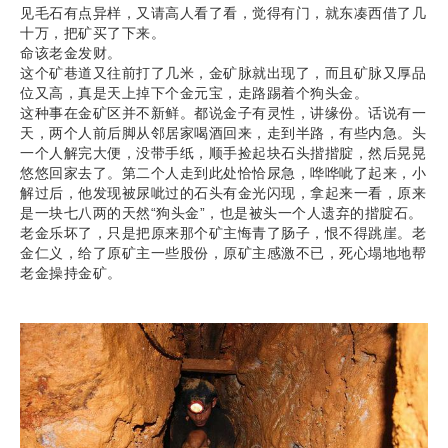
见毛石有点异样，又请高人看了看，觉得有门，就东凑西借了几
十万，把矿买了下来。
命该老金发财。
这个矿巷道又往前打了几米，金矿脉就出现了，而且矿脉又厚品
位又高，真是天上掉下个金元宝，走路踢着个狗头金。
这种事在金矿区并不新鲜。都说金子有灵性，讲缘份。话说有一
天，两个人前后脚从邻居家喝酒回来，走到半路，有些内急。头
一个人解完大便，没带手纸，顺手捡起块石头揩揩腚，然后晃晃
悠悠回家去了。第二个人走到此处恰恰尿急，哗哗呲了起来，小
解过后，他发现被尿呲过的石头有金光闪现，拿起来一看，原来
是一块七八两的天然“狗头金”，也是被头一个人遗弃的揩腚石。
老金乐坏了，只是把原来那个矿主悔青了肠子，恨不得跳崖。老
金仁义，给了原矿主一些股份，原矿主感激不已，死心塌地地帮
老金操持金矿。