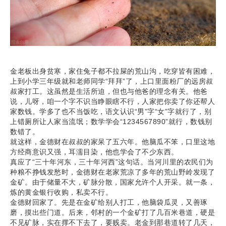
金老板出身贫寒，家住兔子都不拉屎的荒山沟，吃穿皆有困难，
上到小学三年级就和老师同学“拜拜”了，上口里面粉厂的远房叔
叔家打工。这虽然是生活所迫，但也与他爸的理念有关。他爸
说，儿呀，咱一个字不识当睁眼瞎不行，人家把你卖了你还帮人
家数钱。学多了也不当饭吃，语文认识“男”字“女”字就行了，别
上错厕所让人家当流氓；数学学会“1234567890”就行，数钱别
数错了。
就这样，金德财在叔叔的家呆了五六年。他脑瓜不笨，口里这地
方经商意识又强，耳濡目染，他也学会了不少东西。
真应了“三十年河东，三十年河西”这句话。当河川里的农民们为
种粮不挣钱发愁时，金德财在老家荒凉了多年的荒山野岭发现了
金矿。由于储量不大，矿脉分散，国家允许个人开采。就一条，
炼的黄金银行收购，私卖不行。
金德财回家了。先是在金矿给别人打工，他脑袋瓜灵，又善琢
磨，摸出些门道。后来，邻村的一个金矿打了几百米巷道，硬是
不见矿脉，实在撑不下去了，要贱卖。老金到那巷道转了几天，