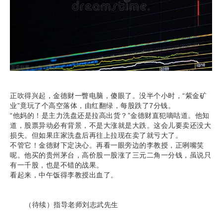
正吹得兴起，金德财一瞥电脑，傻眼了。没半个小时，“紫金矿
业”竟玩了个高空落体，由红翻绿，每股跌了7分钱。
“他妈的！是主力洗盘还是拉高出货？”金德财直犯嘀咕道。他知
道，股票异动必有背景，不是大涨就是大跌。这会儿要卖还没大
损失。但如果庄家洗盘后再往上拉现在卖了就亏大了。
不管它！金德财下定决心。再看一眼旁边的李教授，正咧嘴笑
呢。他买的贵州茅台，高价股一股涨了三元二角一分钱，虽说只
有一千股，也是不错的战果。
看起来，中午饭得李教授出血了。
（待续）指导老师刘志武先生