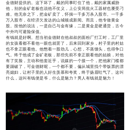
金德财提供的。这下坏了，戴的同事盯住了他，戴的家属威胁
他，别的金矿老板也说他不仗义，上公安局批火工器材也屡受刁
难。他无奈之下，把金矿卖了，怀揣一千多万杀入股市。一千多
万入股市，在经济欠发达的山城顿成新闻。而且，他专做黄金
股。按他的说法，一是自己与金有缘，二是黄金是硬通货，古今
中外均可避险保值。
有钱就是好啊。想当初金德财在他叔叔的面粉厂打工时，工厂里
的女孩看都不看他一眼也就罢了，后来回到家乡，村子里的村姑
也不拿正眼看他。他憋着一股劲儿，心想，不蒸馒头，也得争口
气。终于他成了金矿老板，那些先前不拿正眼看他的姑娘，对他
有了笑脸，主动和他套近乎，说媒的一个接一个，把他家门槛都
要踢破了，可金德财呢，一个都不要，偏从城里找个带饭票的漂
亮媳妇，让村子里的人好生羡慕和夸奖，终于扬眉吐气了。这叫
什么，这叫有钱便是爷，什么是魅力？男人有钱就是魅力！