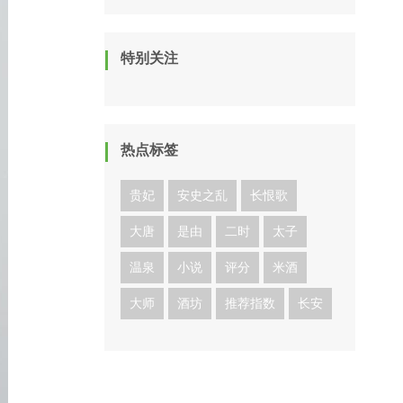
特别关注
热点标签
贵妃
安史之乱
长恨歌
大唐
是由
二时
太子
温泉
小说
评分
米酒
大师
酒坊
推荐指数
长安