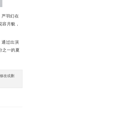
，严羽幻在
花容月貌，
，通过出演
分之一的夏
修改或删