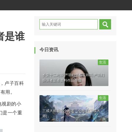
者是谁
今日资讯
生活
长安十二时辰 严羽幻是杨玉环吗 严羽幻
扮演者是谁资料作品介绍
题，卢子百科
家有用。
生活
电视剧的小
三戒大师新书小阁老「小阁老(三戒大
幻是一个重
师)」