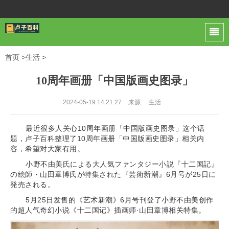
首页
>
生活
>
10周年画册「中国版画史图录」
2024-05-19 14:21:27
来源:
生活
最近很多人关心10周年画册「中国版画史图录」这个话
题，卢子百科整理了10周年画册「中国版画史图录」相关内
容，希望对大家有用。
小野不由美氏による大人気ファンタジー小説『十二国記』
の絵師・山田章博氏が特集された『芸術新潮』6月号が25日に
発売される。
5月25日发售的《艺术新潮》6月号刊登了小野不由美创作
的超人气奇幻小说《十二国记》插画师·山田章博相关特集。