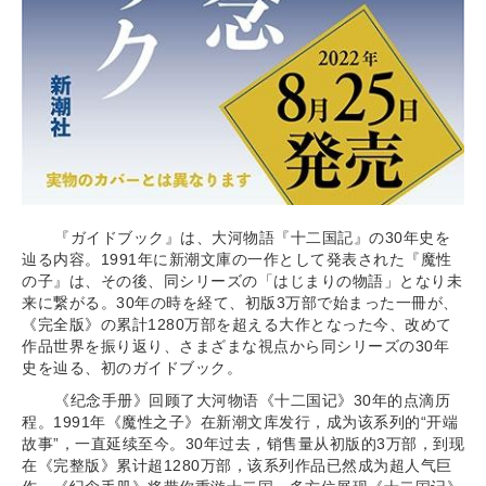
『ガイドブック』は、大河物語『十二国記』の30年史を
辿る内容。1991年に新潮文庫の一作として発表された『魔性
の子』は、その後、同シリーズの「はじまりの物語」となり未
来に繋がる。30年の時を経て、初版3万部で始まった一冊が、
《完全版》の累計1280万部を超える大作となった今、改めて
作品世界を振り返り、さまざまな視点から同シリーズの30年
史を辿る、初のガイドブック。
《纪念手册》回顾了大河物语《十二国记》30年的点滴历
程。1991年《魔性之子》在新潮文库发行，成为该系列的“开端
故事”，一直延续至今。30年过去，销售量从初版的3万部，到现
在《完整版》累计超1280万部，该系列作品已然成为超人气巨