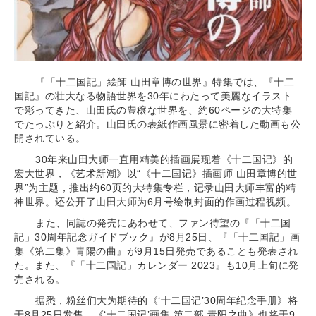
『「十二国記」絵師 山田章博の世界』特集では、『十二
国記』の壮大なる物語世界を30年にわたって美麗なイラスト
で彩ってきた、山田氏の豊穣な世界を、約60ページの大特集
でたっぷりと紹介。山田氏の表紙作画風景に密着した動画も公
開されている。
30年来山田大师一直用精美的插画展现着《十二国记》的
宏大世界，《艺术新潮》以“《十二国记》插画师 山田章博的世
界”为主题，推出约60页的大特集专栏，记录山田大师丰富的精
神世界。还公开了山田大师为6月号绘制封面的作画过程视频。
また、同誌の発売にあわせて、ファン待望の『「十二国
記」30周年記念ガイドブック』が8月25日、『「十二国記」画
集《第二集》青陽の曲』が9月15日発売であることも発表され
た。また、『「十二国記」カレンダー 2023』も10月上旬に発
売される。
据悉，粉丝们大为期待的《‘十二国记’30周年纪念手册》将
于8月25日发售，《‘十二国记’画集 第二部 青阳之曲》也将于9