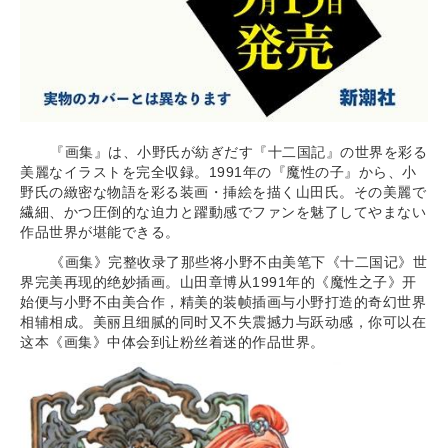
『画集』は、小野氏が紡ぎだす『十二国記』の世界を彩る
美麗なイラストを完全収録。1991年の『魔性の子』から、小
野氏の緻密な物語を彩る装画・挿絵を描く山田氏。その美麗で
繊細、かつ圧倒的な迫力と躍動感でファンを魅了してやまない
作品世界が堪能できる。
《画集》完整收录了那些将小野不由美笔下《十二国记》世
界完美再现的绝妙插画。山田章博从1991年的《魔性之子》开
始便与小野不由美合作，精美的装帧插画与小野打造的奇幻世界
相辅相成。美丽且细腻的同时又不失震撼力与跃动感，你可以在
这本《画集》中体会到让粉丝着迷的作品世界。