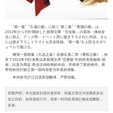
“第一集”『久遠の庭』に続く“第二集”『青陽の曲』は、
2012年から刊行開始した新潮文庫「完全版」の装画・挿絵全
点に加え、グッズ用・イベント用に描き下ろされた作品、さら
には描き下ろしイラストも完全収録。“第一集”を上回る大ボリ
ュームで届ける。
继第一部画集《久远之庭》后推出第二部《青阳之曲》，收
录了2012年刊行发售以来新潮文库“完整版”中的所有装帧画·插
画，以及为周边·商业活动绘制的作品，并收录了新的画作。将
带给粉丝们较之第一部内容更为丰富的画集。
本内容为沪江日语原创翻译，严禁转载。
郑重声明：本文版权归原作者所有，转载文章仅为传播更多信
息之目的，如有侵权行为，请第一时间联系我们修改或删除，
多谢。