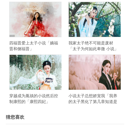
四福晋爱上太子小说「嫡福
我家太子绝不可能是废材
晋和侧福晋」
「太子为何如此卑微 小说」
穿越成为胤禛的小说然后控
小说太子总想娇宠我「我养
制康熙的「康熙四妃」
的太子黑化了第几章知道是
女的」
猜您喜欢