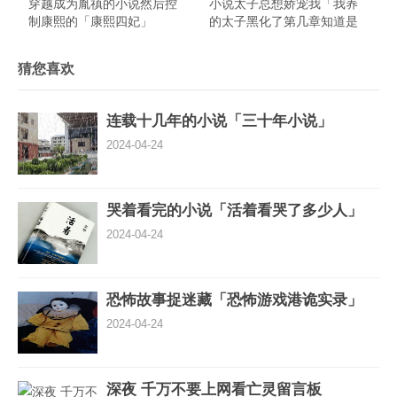
穿越成为胤禛的小说然后控
小说太子总想娇宠我「我养
制康熙的「康熙四妃」
的太子黑化了第几章知道是
女的」
猜您喜欢
连载十几年的小说「三十年小说」
2024-04-24
哭着看完的小说「活着看哭了多少人」
2024-04-24
恐怖故事捉迷藏「恐怖游戏港诡实录」
2024-04-24
深夜 千万不要上网看亡灵留言板