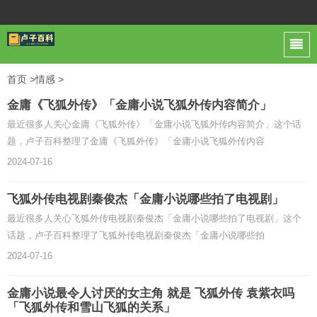
首页
>
情感
>
金庸《飞狐外传》「金庸小说飞狐外传内容简介」
最近很多人关心金庸《飞狐外传》「金庸小说飞狐外传内容简介」这个话
题，卢子百科整理了金庸《飞狐外传》「金庸小说飞狐外传内容
2024-07-16
飞狐外传电视剧秦俊杰「金庸小说哪些拍了电视剧」
最近很多人关心飞狐外传电视剧秦俊杰「金庸小说哪些拍了电视剧」这个
话题，卢子百科整理了飞狐外传电视剧秦俊杰「金庸小说哪些拍
2024-07-16
金庸小说最令人讨厌的女主角 就是 飞狐外传 袁紫衣吗
「飞狐外传和雪山飞狐的关系」