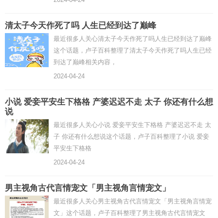
清太子今天作死了吗 人生已经到达了巅峰
最近很多人关心清太子今天作死了吗人生已经到达了巅峰
这个话题，卢子百科整理了清太子今天作死了吗人生已经
到达了巅峰相关内容，
2024-04-24
小说 爱妾平安生下格格 产婆迟迟不走 太子 你还有什么想
说
最近很多人关心小说 爱妾平安生下格格 产婆迟迟不走 太
子 你还有什么想说这个话题，卢子百科整理了小说 爱妾
平安生下格格
2024-04-24
男主视角古代言情宠文「男主视角言情宠文」
最近很多人关心男主视角古代言情宠文「男主视角言情宠
文」这个话题，卢子百科整理了男主视角古代言情宠文