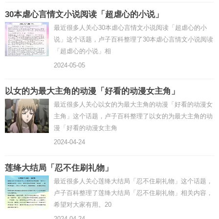
30本虐心言情文小说阅读「超虐心的小说」
最近很多人关心30本虐心言情文小说阅读「超虐心的小
说」这个话题，卢子百科整理了30本虐心言情文小说阅读
「超虐心的小说」相
2024-05-05
以女的为最大主角的动漫「好看的动漫女主角」
最近很多人关心以女的为最大主角的动漫「好看的动漫女
主角」这个话题，卢子百科整理了以女的为最大主角的动
漫「好看的动漫女主角
2024-04-24
莲绛大结局「忍不住刷礼物」
最近很多人关心莲绛大结局「忍不住刷礼物」这个话题，
卢子百科整理了莲绛大结局「忍不住刷礼物」相关内容，
希望对大家有用。20
2024-04-24