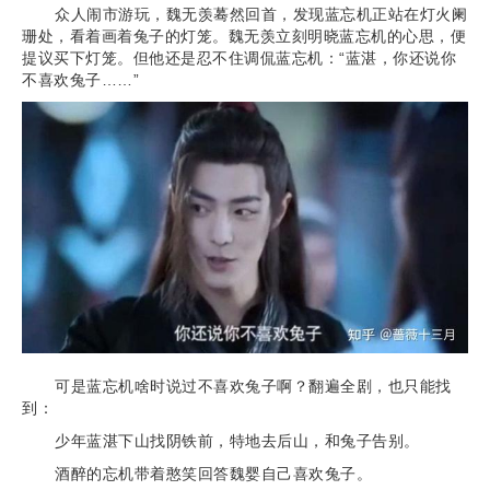
众人闹市游玩，魏无羡蓦然回首，发现蓝忘机正站在灯火阑
珊处，看着画着兔子的灯笼。魏无羡立刻明晓蓝忘机的心思，便
提议买下灯笼。但他还是忍不住调侃蓝忘机：“蓝湛，你还说你
不喜欢兔子……”
可是蓝忘机啥时说过不喜欢兔子啊？翻遍全剧，也只能找
到：
少年蓝湛下山找阴铁前，特地去后山，和兔子告别。
酒醉的忘机带着憨笑回答魏婴自己喜欢兔子。