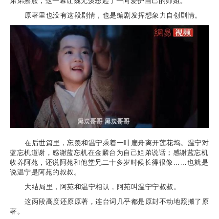
弟弟擦脸，这一幕让魏无羡想起了一向爱护自己的师姐。
原著里也没有这段剧情，也是编剧发挥想象力自创剧情。
在后世篇里，忘羡和温宁乘着一叶扁舟离开莲花坞。温宁对
蓝忘机道谢，感谢蓝忘机在金麟台为自己姐弟说话；感谢蓝忘机
收养阿苑，还说阿苑和他堂兄二十多岁时候长得很像……也就是
说温宁是阿苑的叔叔。
大结局里，阿苑和温宁相认，阿苑叫温宁宁叔叔。
这两段高度还原原著，连台词几乎都是原封不动地照搬了原
著。