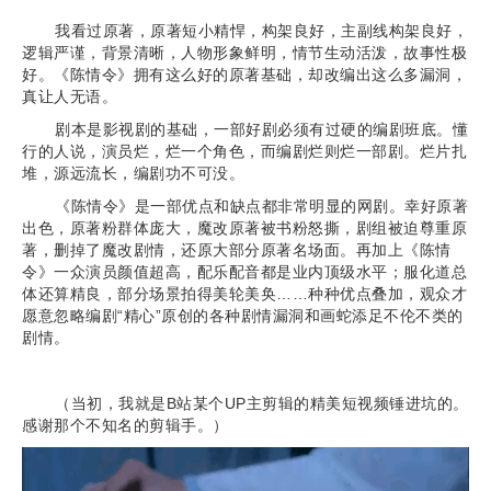
我看过原著，原著短小精悍，构架良好，主副线构架良好，
逻辑严谨，背景清晰，人物形象鲜明，情节生动活泼，故事性极
好。《陈情令》拥有这么好的原著基础，却改编出这么多漏洞，
真让人无语。
剧本是影视剧的基础，一部好剧必须有过硬的编剧班底。懂
行的人说，演员烂，烂一个角色，而编剧烂则烂一部剧。烂片扎
堆，源远流长，编剧功不可没。
《陈情令》是一部优点和缺点都非常明显的网剧。幸好原著
出色，原著粉群体庞大，魔改原著被书粉怒撕，剧组被迫尊重原
著，删掉了魔改剧情，还原大部分原著名场面。再加上《陈情
令》一众演员颜值超高，配乐配音都是业内顶级水平；服化道总
体还算精良，部分场景拍得美轮美奂……种种优点叠加，观众才
愿意忽略编剧“精心”原创的各种剧情漏洞和画蛇添足不伦不类的
剧情。
（当初，我就是B站某个UP主剪辑的精美短视频锤进坑的。
感谢那个不知名的剪辑手。）