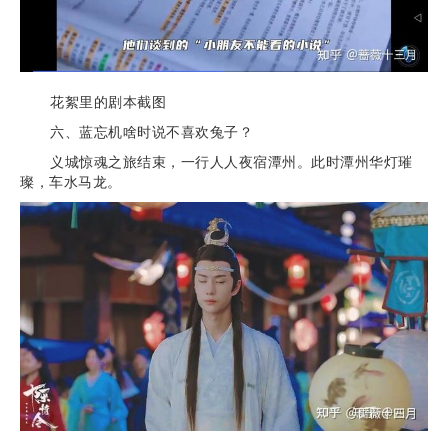
花絮里的剧本截图
六、蓝忘机啥时说不喜欢兔子？
义城惊魂之旅结束，一行人人夜宿潭州。此时潭州华灯璀
璨，车水马龙。