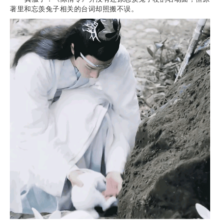
著里和忘羡兔子相关的台词却照搬不误。