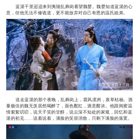
蓝湛千里迢迢来到夷陵乱葬岗看望魏婴。魏婴知道蓝湛的心
意，但他无法不修诡道，更不能放弃对自己有恩的温氏姐弟。
送走蓝湛的那个夜晚，乱葬岗上，霜风凛冽，衰草枯杨。酒
量极佳的魏无羡居然喝醉了，面色酡红，酒意酣浓。他跟闺蜜温
情絮絮叨叨，说天子笑的甘醇，说云深不知处的家规，回忆和蓝
湛的初见……说着说着，满脸的笑容消散，只剩下满脸的落寞。