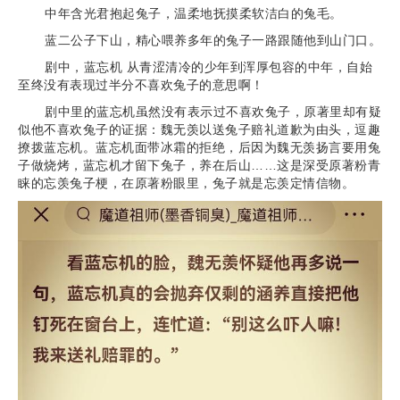
中年含光君抱起兔子，温柔地抚摸柔软洁白的兔毛。
蓝二公子下山，精心喂养多年的兔子一路跟随他到山门口。
剧中，蓝忘机 从青涩清冷的少年到浑厚包容的中年，自始
至终没有表现过半分不喜欢兔子的意思啊！
剧中里的蓝忘机虽然没有表示过不喜欢兔子，原著里却有疑
似他不喜欢兔子的证据：魏无羡以送兔子赔礼道歉为由头，逗趣
撩拨蓝忘机。蓝忘机面带冰霜的拒绝，后因为魏无羡扬言要用兔
子做烧烤，蓝忘机才留下兔子，养在后山……这是深受原著粉青
睐的忘羡兔子梗，在原著粉眼里，兔子就是忘羡定情信物。