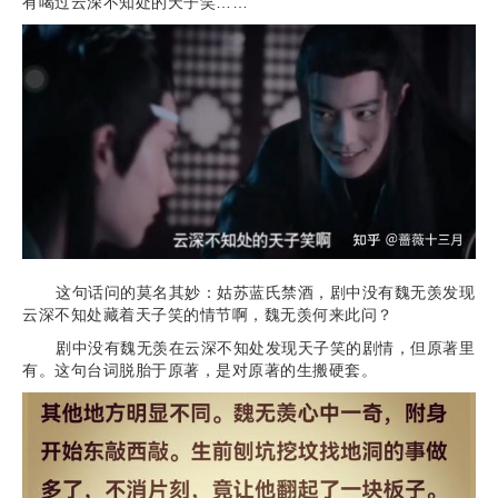
有喝过云深不知处的天子笑……
这句话问的莫名其妙：姑苏蓝氏禁酒，剧中没有魏无羡发现
云深不知处藏着天子笑的情节啊，魏无羡何来此问？
剧中没有魏无羡在云深不知处发现天子笑的剧情，但原著里
有。这句台词脱胎于原著，是对原著的生搬硬套。