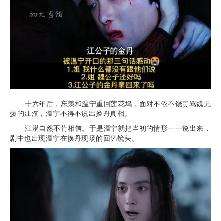
十六年后，忘羡和温宁重回莲花坞，面对不依不饶责骂魏无
羡的江澄，温宁不得不说出换丹真相。
江澄自然不肯相信。于是温宁就把当初的情形一一说出来，
剧中也出现温宁在换丹现场的回忆镜头。