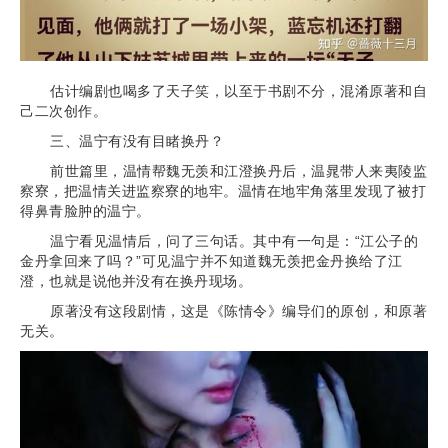
估计编剧也喝多了天子笑，以至于书剧不分，混淆原著和自
己二次创作。
三、温宁有没有目睹换丹？
前世篇里，温情帮魏无羡和江澄换丹后，温晁带人来夷陵监
察寮，把温情关进监察寮的地牢。温情在地牢角落里发现了被打
得鼻青脸肿的温宁。
温宁看见温情后，问了三句话。其中有一句是：“江公子的
金丹拿回来了吗？”可见温宁并不知道魏无羡把金丹换给了江
澄，也就是说他并没有在换丹现场。
原著没有这段剧情，这是《陈情令》编导们的原创，和原著
无关。