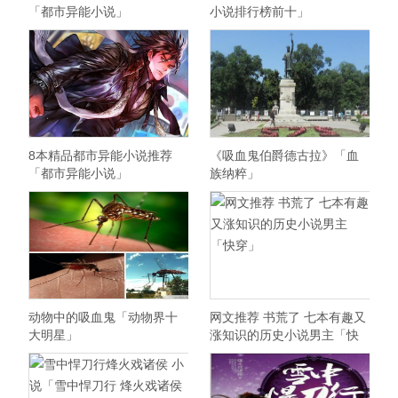
「都市异能小说」
小说排行榜前十」
8本精品都市异能小说推荐
《吸血鬼伯爵德古拉》「血
「都市异能小说」
族纳粹」
动物中的吸血鬼「动物界十
网文推荐 书荒了 七本有趣又
大明星」
涨知识的历史小说男主「快
穿」