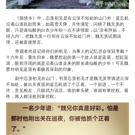
《陈情令》中，忘羡初见是在云深不知处的山门外：蓝忘机
沿着山道款款而来，如霜雪天降，月华满堂，闪瞎了魏无羡的
眼。只是谪仙般的白衣少年却一点不讲情面，以“没有拜贴，不
得入内”，把魏无羡一行拒在云深不知处门外，魏无羡试图说
理，还被直接禁言。
旁观者尚且记得你们的初见，当事人的记忆岂会张冠李戴？
十六年后，重生归来，魏婴想起的第一个故人就是蓝湛，想起蓝
湛，眼前浮现的就是沿着山道走来的那名谪仙般的少年！可见魏
婴对初见蓝湛有着极其深刻的印象。
剧中忘羡初见在山门，书里忘羡初见才是魏无羡带酒进云深
不知处，被出关夜巡的蓝忘机抓了个正着。一个欲进，一个不
许，意见相左，只能武力说话。谁的拳头硬，谁就有掌控权。最
终，两人都没抢到掌控权。