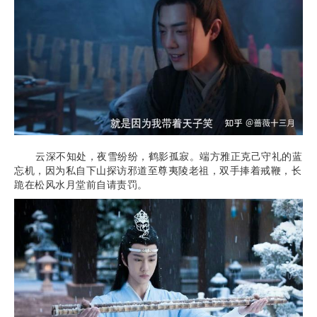
云深不知处，夜雪纷纷，鹤影孤寂。端方雅正克己守礼的蓝
忘机，因为私自下山探访邪道至尊夷陵老祖，双手捧着戒鞭，长
跪在松风水月堂前自请责罚。