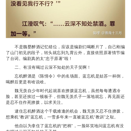
不是魏婴醉酒记忆错位，应该是编剧们喝断片了，自己刚编
了山门初见的段子，转头就忘到九霄云外，直接依照原著情节编
了台词。编剧真的太“忠于原著”啦！
二、有没有喝过云深不知处的天子笑啊！
忘机醉酒是《陈情令》中的名场面。蓝忘机是姑苏一杯倒，
喝醉后更是有啥说啥。
魏无羡自少年时代起就喜欢撩拨蓝忘机，虽然每每遭遇冷
脸，甚至还挨过一顿板子，但魏无羡爪子一落地就忘，再见面还
是忍不住作死撩拨，以求关注。
逮住忘机醉酒这个千载难逢的机会，魏无羡又忍不住撩拨，
想乘机“教训”蓝忘机，一雪多年来一直被蓝忘机“教训”之耻。
他自以为拿住了蓝忘机的“把柄”，一脸坏笑地问蓝忘机有没