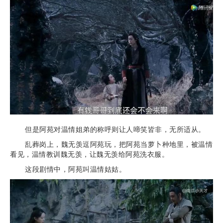
但是阿苑对温情姐弟的称呼则让人啼笑皆非，无所适从。
乱葬岗上，魏无羡逗阿苑玩，把阿苑当萝卜种地里，被温情
看见，温情教训魏无羡，让魏无羡给阿苑洗衣服。
这段剧情中，阿苑叫温情姑姑。