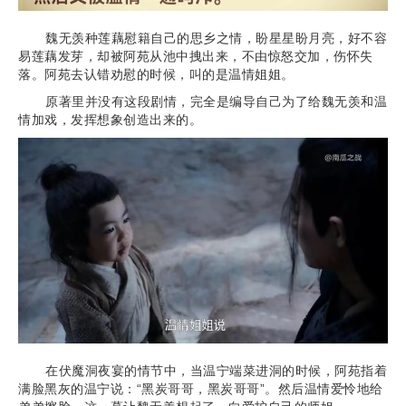
魏无羡种莲藕慰籍自己的思乡之情，盼星星盼月亮，好不容
易莲藕发芽，却被阿苑从池中拽出来，不由惊怒交加，伤怀失
落。阿苑去认错劝慰的时候，叫的是温情姐姐。
原著里并没有这段剧情，完全是编导自己为了给魏无羡和温
情加戏，发挥想象创造出来的。
在伏魔洞夜宴的情节中，当温宁端菜进洞的时候，阿苑指着
满脸黑灰的温宁说：“黑炭哥哥，黑炭哥哥”。然后温情爱怜地给