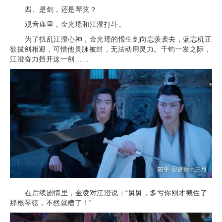
四、是剑，还是琴弦？
观音庙里，金光瑶和江澄打斗。
为了扰乱江澄心神，金光瑶的恨生剑向忘羡袭去，蓝忘机正
欲拔剑相迎，可惜他灵脉被封，无法动用灵力。千钧一发之际，
江澄奋力挡开这一剑……
在后续剧情里，金凌对江澄说：“舅舅，多亏你刚才截住了
那根琴弦，不然就糟了！”