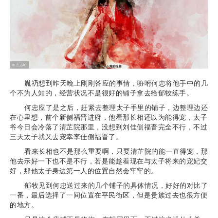
胤礽想到昨天晚上刚刚答应的事情，吩咐何忠将他手中的几
个不为人知的，经营状况不是很好的铺子拿去给郁牧练手。
何忠应了是之后，赶紧去整理太子手里的铺子，边整理边还
在心里想，前个新侧福晋进府，他看那长相还以为能得宠，太子
爷今日会冷落了清芷院那里，没想到刘佳侧福晋完全不行，不过
三天太子就又去宠幸李佳侧福晋了。
看来长相也不是那么重要啊，只要清芷院的能一直得宠，那
他去示好一下也不是不行，若是能趁着现在与太子将来的宠妃交
好，那他太子身边第一人的位置自然会牢牢的。
郁牧见到何忠送过来的几个铺子的具体情况，好好的对比了
一番，最后选择了一间位置在平民街区，但是贵族过去也很方便
的地方。