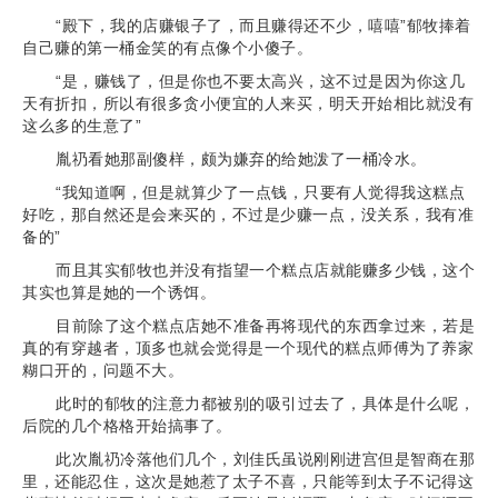
“殿下，我的店赚银子了，而且赚得还不少，嘻嘻”郁牧捧着
自己赚的第一桶金笑的有点像个小傻子。
“是，赚钱了，但是你也不要太高兴，这不过是因为你这几
天有折扣，所以有很多贪小便宜的人来买，明天开始相比就没有
这么多的生意了”
胤礽看她那副傻样，颇为嫌弃的给她泼了一桶冷水。
“我知道啊，但是就算少了一点钱，只要有人觉得我这糕点
好吃，那自然还是会来买的，不过是少赚一点，没关系，我有准
备的”
而且其实郁牧也并没有指望一个糕点店就能赚多少钱，这个
其实也算是她的一个诱饵。
目前除了这个糕点店她不准备再将现代的东西拿过来，若是
真的有穿越者，顶多也就会觉得是一个现代的糕点师傅为了养家
糊口开的，问题不大。
此时的郁牧的注意力都被别的吸引过去了，具体是什么呢，
后院的几个格格开始搞事了。
此次胤礽冷落他们几个，刘佳氏虽说刚刚进宫但是智商在那
里，还能忍住，这次是她惹了太子不喜，只能等到太子不记得这