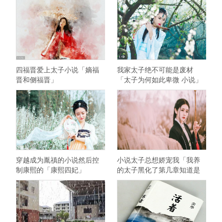
四福晋爱上太子小说「嫡福
我家太子绝不可能是废材
晋和侧福晋」
「太子为何如此卑微 小说」
穿越成为胤禛的小说然后控
小说太子总想娇宠我「我养
制康熙的「康熙四妃」
的太子黑化了第几章知道是
女的」