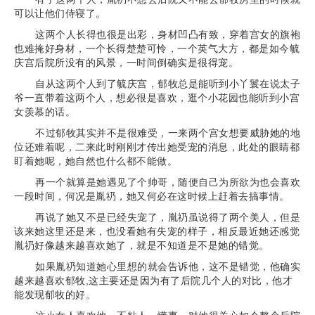
可以让他们侍寝了。
这两个人长得也很是出彩，身材凹凸有致，穿着宫女的旗袍
也难掩好身材，一个长得楚楚可怜，一个英气大方，都是如今毓
庆宫后院所没有的风景，一时间倒确实是很得宠。
自从这两个人到了毓庆宫，郁牧总是能听到小丫鬟在说太子
爷一直带着这两个人，想必很是喜欢，逛个小花园也能听到小宫
女羡慕的话。
不过郁牧其实并不是很难受，一来两个宫女想要威胁她的地
位还难着呢，二来此时刚刚才传出她受宠的消息，此处的眼睛都
盯着她呢，她自然也什么都不能做。
再一个就算是她遇见了个帅哥，随便自己为所欲为也会喜欢
一段时间，何况是胤礽，她又何必在这时候上赶着去搞事情。
再说了她又不是已经失宠了，胤礽虽说得了两个美人，但是
该来她这里还是来，也没看她有失宠的样子，相反最近她还感觉
胤礽好像越来越喜欢她了，就是不知道是不是她的错觉。
如果胤礽知道她心里想的就会告诉他，这不是错觉，他确实
越来越喜欢郁牧,这主要还是因为有了后院几个人的对比，他才
能发现郁牧的好。