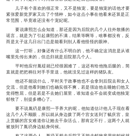
儿子有个喜欢的很正常，又不是独宠，要是独宠的话他才要
紧张爱新觉罗家又出了个情种，如今这点小事在他看来还算是正
常范围，毕竟谁还没有个宠妃呢。
要说康熙怎么会知道，那还是因为后院的几个人往外散播的
谣言，就是为了引起康熙的不满，结果等啊等，啥事都没有，反
而是太子这几日出门总是能看到别人看他怪怪的眼神。
这一打听，好像还有什么不明白的，他不确定这消息是从谁
嘴里先传出来的，但总归就是后院那几个人。
平时他应付胤褆就已经很困难了，这还有给他拖后腿的，简
直就是把把柄往对手手里送，他就没见过这样的猪队友。
他还不能说什么，平时关于政事他也不会拿到后院去和女人
交流，但是他看到她们也确实很不爽，若是强迫他去睡她们他又
觉得憋屈，但是若是不去她们屋里，谁知道会不会就变成他独宠
郁牧了，别提多糟心了。
要不说胤礽是康熙一手养大的呢，他知道估计他儿子现在看
这几个人不顺眼，所以就从身边拨了两个宫女送到了毓庆宫，皇
上赏赐的宫女难道你让她去干杂活么，那肯定不行，这两个人就
被放到了胤礽身边贴身伺候。
有了这两个人，胤礽不想去后院又不能去郁牧房里的时候就