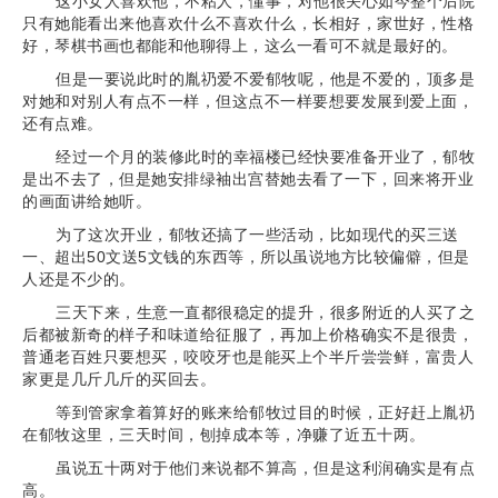
这小女人喜欢他，不粘人，懂事，对他很关心如今整个后院
只有她能看出来他喜欢什么不喜欢什么，长相好，家世好，性格
好，琴棋书画也都能和他聊得上，这么一看可不就是最好的。
但是一要说此时的胤礽爱不爱郁牧呢，他是不爱的，顶多是
对她和对别人有点不一样，但这点不一样要想要发展到爱上面，
还有点难。
经过一个月的装修此时的幸福楼已经快要准备开业了，郁牧
是出不去了，但是她安排绿袖出宫替她去看了一下，回来将开业
的画面讲给她听。
为了这次开业，郁牧还搞了一些活动，比如现代的买三送
一、超出50文送5文钱的东西等，所以虽说地方比较偏僻，但是
人还是不少的。
三天下来，生意一直都很稳定的提升，很多附近的人买了之
后都被新奇的样子和味道给征服了，再加上价格确实不是很贵，
普通老百姓只要想买，咬咬牙也是能买上个半斤尝尝鲜，富贵人
家更是几斤几斤的买回去。
等到管家拿着算好的账来给郁牧过目的时候，正好赶上胤礽
在郁牧这里，三天时间，刨掉成本等，净赚了近五十两。
虽说五十两对于他们来说都不算高，但是这利润确实是有点
高。