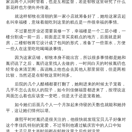
家店两个人同时管着，也是互相监督，若是郁牧这里研究了什么
新花样也方便向外传递。
就这样郁牧在清朝的第一家小店就筹备好了，她给这家店起
名叫幸福楼，意味着能吃到这里的糕点是一件很幸福的事情。
不过要想开业还需要装修一下，幸福楼是一个二层小楼，一
楼分割成一前一后，前面是正常买卖糕点的地方，后面就是厨
房，二楼郁牧将它设计成了包间的形式，准备了一些茶水，方便
一些人在这里吃吃喝喝谈事情。
因为这家店铺，郁牧本身不能出宫，所以很多事情都是她和
胤礽说了之后，胤礽这里找人去做的，一时间白天的时候胤礽也
经常会来清芷阁，虽说晚上他也会去其他人那里留宿，但是两相
比较，当然还是在郁牧这里时间多。
后院的几个人醋桶都要打翻了，她刚进来的时候太子宠着，
几乎不怎么去别人的院子，如今刘佳侧福晋都进来了，按理说这
局面怎么着也应该变一变吧，但是太子还是宠着她。
如今她们后面几个人一个月加起来侍寝的天数也就能和她持
平，这让她们情何以堪。
康熙平时对胤礽是很关注的，他很快就发现宝贝儿子好像对
这个李佳氏特别的宠爱，不过等到他通过毓庆宫中的人口中知
道，太子只是大半时间都在郁牧这里之后也就没管。