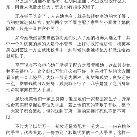
只是这个店铺不是临街，在胡同里面，不过这也没什么关
系，附近人流量比较大，旁边也有很多家铺子。
现在铺子选定了，人选她也有，就是曾经她身边的大丫鬟，
当初她嫁进毓庆宫，她的两个大丫鬟也配了家里的小厮做了她的
陪嫁，只是一直在宫外罢了。
如今她既然需要自然就将她们列入了她的培养人选之中，其
中一个叫桃英的嫁的人是个小管事，正好可以打理店铺，桃英本
身在厨艺这一方面就比较拿手，到时候只要她将配方和做法给她
就可以了。
至于说会不会担心她们掌握了配方之后背叛她，这点其实她
并不是很担心，这个朝代可能什么都不好，但是对于契约这方面
看管的一直比较严，为奴一般分为两种，良契和贱契，良契还好
一点，攒够钱就可以赎身，贱契就不行了，几乎是签了之后身家
性命就掌握在主人手里。
虽说桃英他们一家是良契，但是她们一家都是家生子，身家
性命其实都掌握在李佳氏手里，若是他们真的背叛了郁牧，整个
一大家子都会遭殃，轻的送到官府，重的直接打死也不是不可
以。
不过为了以防万一，郁牧还是将配方一分为二，一份在桃英
的手里，代表着她，一份放到了和胤礽要的一个人手里，这样一