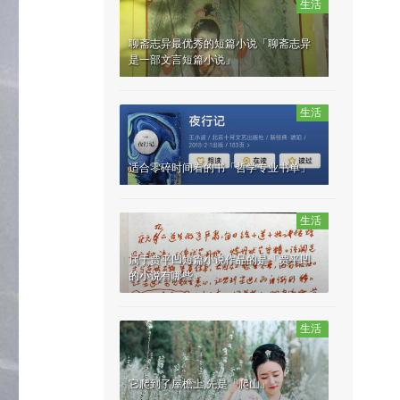
生活
聊斋志异最优秀的短篇小说「聊斋志异
是一部文言短篇小说」
生活
适合零碎时间看的书「哲学专业书单」
生活
属于贾平凹短篇小说作品的是「贾平凹
的小说有哪些」
生活
它爬到了屋檐上,先是「爬山」