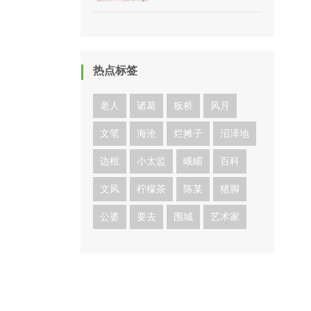
热点标签
老人
诸葛
板桥
风月
文笔
海沧
烂摊子
沼泽地
边框
小太监
峨嵋
百科
文风
柠檬茶
陈某
猪脚
公婆
要去
围城
艺术家