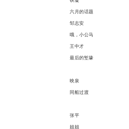
铁凝
六月的话题
邹志安
哦，小公马
王中才
最后的堑壕
映泉
同船过渡
张平
姐姐