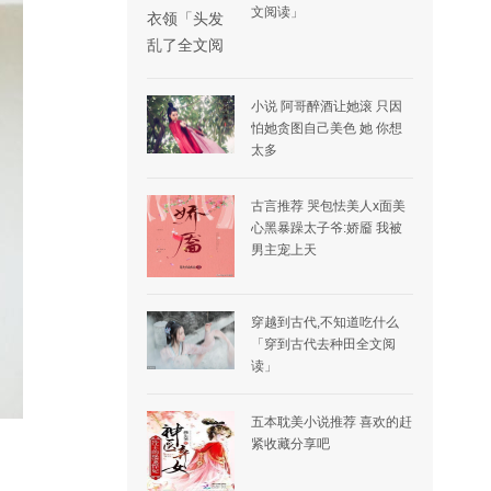
文阅读」
小说 阿哥醉酒让她滚 只因
怕她贪图自己美色 她 你想
太多
古言推荐 哭包怯美人x面美
心黑暴躁太子爷:娇靥 我被
男主宠上天
穿越到古代,不知道吃什么
「穿到古代去种田全文阅
读」
五本耽美小说推荐 喜欢的赶
紧收藏分享吧