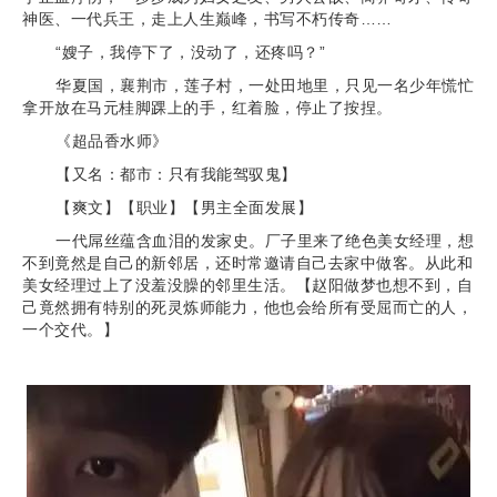
神医、一代兵王，走上人生巅峰，书写不朽传奇……
“嫂子，我停下了，没动了，还疼吗？”
华夏国，襄荆市，莲子村，一处田地里，只见一名少年慌忙
拿开放在马元桂脚踝上的手，红着脸，停止了按捏。
《超品香水师》
【又名：都市：只有我能驾驭鬼】
【爽文】【职业】【男主全面发展】
一代屌丝蕴含血泪的发家史。厂子里来了绝色美女经理，想
不到竟然是自己的新邻居，还时常邀请自己去家中做客。从此和
美女经理过上了没羞没臊的邻里生活。【赵阳做梦也想不到，自
己竟然拥有特别的死灵炼师能力，他也会给所有受屈而亡的人，
一个交代。】