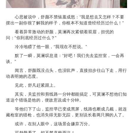
心思被说中，舒颜不禁恼羞成怒：“我是想去又怎样？不要
摆出一副你很了解我的样子，你根本不知道曾经经历过什么！”
看着异常激动的舒颜，莫澜再次紧锁着双眉，担忧的
问：“你到底经历过什么？”
冷冷地瞟了他一眼，“我现在不想说。”
默了一瞬，莫澜叹息道：“好吧！我们先去监控室，一会再
谈。”
闻言，舒颜既没点头，也没吭声，直接抬步往山下走，用行
动表明她的态度。
见此，舒凡赶紧跟上。
其实，关监控和剪线路一分钟都能搞定，可莫澜不想他们知
道这个猎场是他的，便故意说成十分钟。
等他们下了山，监控早已变成黑屏，线路也断成几截，就连
藏枪室的猎枪，也消失得无影无踪，更别说长着两只脚的人了。
或许，在别人眼中，这场景会嫌弃万分。
可舒颜看了，却不禁喜极而泣！