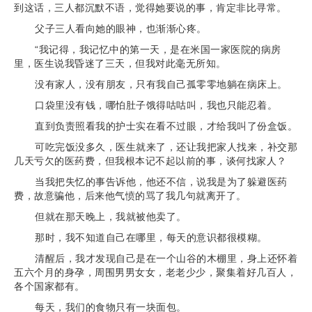
到这话，三人都沉默不语，觉得她要说的事，肯定非比寻常。
父子三人看向她的眼神，也渐渐心疼。
“我记得，我记忆中的第一天，是在米国一家医院的病房
里，医生说我昏迷了三天，但我对此毫无所知。
没有家人，没有朋友，只有我自己孤零零地躺在病床上。
口袋里没有钱，哪怕肚子饿得咕咕叫，我也只能忍着。
直到负责照看我的护士实在看不过眼，才给我叫了份盒饭。
可吃完饭没多久，医生就来了，还让我把家人找来，补交那
几天亏欠的医药费，但我根本记不起以前的事，谈何找家人？
当我把失忆的事告诉他，他还不信，说我是为了躲避医药
费，故意骗他，后来他气愤的骂了我几句就离开了。
但就在那天晚上，我就被他卖了。
那时，我不知道自己在哪里，每天的意识都很模糊。
清醒后，我才发现自己是在一个山谷的木棚里，身上还怀着
五六个月的身孕，周围男男女女，老老少少，聚集着好几百人，
各个国家都有。
每天，我们的食物只有一块面包。