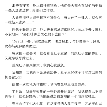
那些看守者，身上都挂着猎枪，他们每天都会在我们当中抽
一些人送进丛林，给他们当猎物。
人命在那些人眼中根本不算什么，每天死了一批人，就会有
一批新人进来……”
俩包子眼眶泛红，舒贝拼命把涌进眼眶的泪意压下去，慌乱
不安地问：“那妈咪你是怎么熬下去的？”
“为了活下去，我吃过生肉，喝过鲜血，与野兽搏斗，好几
次都与死神擦肩而过。
每次挺不过去时，就会看着肚子发呆，想想肚子里的你们，
又死命咬牙撑过去。
后来肚子越来越大，我的心就越急。
我知道，若我再不设法逃出去，肚子里的孩子可能连出世的
机会都没有！
便在一次次沦为猎物时，悄悄在丛林里收集野果。
半月后，我最早收集的一些野果开始腐烂，我觉得自己不能
再等了，就包起野果，悄悄躲进之前发现的一个地洞棺材里。
在里面待了七天七夜，直到搜寻的人放弃搜寻，才从里面出