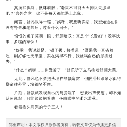
莫澜抿抿唇，微眯着眼，“老鼠不可能天天排队去那里
吧？”言外之意，你不是每天都能遇上老鼠。
闻言，舒凡眼眸一缩，“妈咪，我想听实话，我想知道在你
没有野果和老鼠后，过着什么日子。”
恨恨的瞪了莫澜一眼，舒颜暗叹：真是个“长舌妇”！没事找
事，多嘴的家伙！
“好啦！我说就是。”顿了顿，接着道：“野果我一直省着
吃，刚好够七天果腹，实在渴得不行，我就喝自己的尿挨过
去。”
“什么？妈咪……你受苦了！”舒贝听了立马抱着舒颜大哭。
见此，舒凡也不禁把头埋在舒颜肩窝，但眼泪却跟泉水似得
拼命往外冒，堵都堵不住。
片刻，舒颜就发现自己的肩膀湿了，想要出声安慰，却不知
从何说起，只能紧紧抱着他，任由眼中的泪水滑落。
看着抱头痛哭的母子三人！
郑重声明：本文版权归原作者所有，转载文章仅为传播更多信