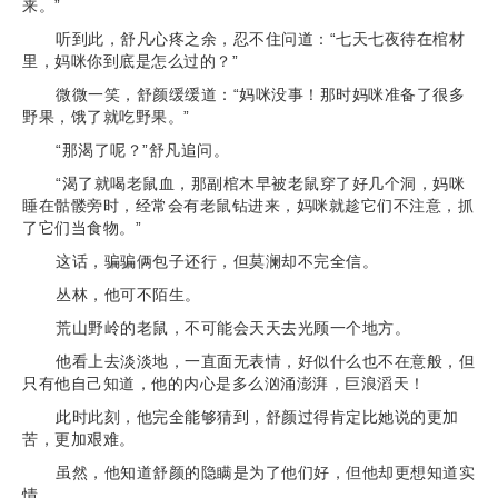
来。”
听到此，舒凡心疼之余，忍不住问道：“七天七夜待在棺材
里，妈咪你到底是怎么过的？”
微微一笑，舒颜缓缓道：“妈咪没事！那时妈咪准备了很多
野果，饿了就吃野果。”
“那渴了呢？”舒凡追问。
“渴了就喝老鼠血，那副棺木早被老鼠穿了好几个洞，妈咪
睡在骷髅旁时，经常会有老鼠钻进来，妈咪就趁它们不注意，抓
了它们当食物。”
这话，骗骗俩包子还行，但莫澜却不完全信。
丛林，他可不陌生。
荒山野岭的老鼠，不可能会天天去光顾一个地方。
他看上去淡淡地，一直面无表情，好似什么也不在意般，但
只有他自己知道，他的内心是多么汹涌澎湃，巨浪滔天！
此时此刻，他完全能够猜到，舒颜过得肯定比她说的更加
苦，更加艰难。
虽然，他知道舒颜的隐瞒是为了他们好，但他却更想知道实
情。