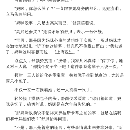
“妈咪，你怎么哭了？”一直跟在她身旁的舒凡，见她流泪，
立马焦急的问。
“妈咪没事，只是太高兴而已。”舒颜笑着说。
“高兴还会哭？”觉得矛盾的舒贝，表示十分怀疑。
“宝贝，那是因为妈咪心底的梦想终于实现了，所以妈咪才
会激动地流泪。”听了她这解释，舒凡忍不住脱口而出：“我知道
了，妈咪这叫喜极而泣，书上有说过。”
点点头，舒颜赞赏道：“没错，我家凡凡真棒！”停了停，她
又对三人说：“都找个凳子坐下吧！这件事我这辈子只说一次。”
顿时，三人纷纷化身乖宝宝，拉着凳子坐到她身边，尤其是
两只小包子。
不仅一左一右挨着她，还一人挽着一只手。
轻轻摸了摸俩包子的头，舒颜便缓缓道：“你们都知道，妈
咪失忆了，确切的说，妈咪是在六年前失忆的。”
“那妈咪以前说不记得来弗拉斯卡蒂之前的事，就是在骗我
们和干妈他们喽？”舒贝抬眸问道。
“不是，那只是善意的谎言，有些事情说出来并非好事。”听