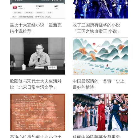
最火十大完结小说「最新完
收了三国所有猛将的小说
结小说推荐」
「三国之铁血帝王 小说」
欧阳修与宋代士大夫生活对
中国最深情的一首诗「史上
比「北宋日常生活文学」
最好的情诗」
高冷心机吊如何走向小忠犬
传闻中的陈芊芊女尊男卑