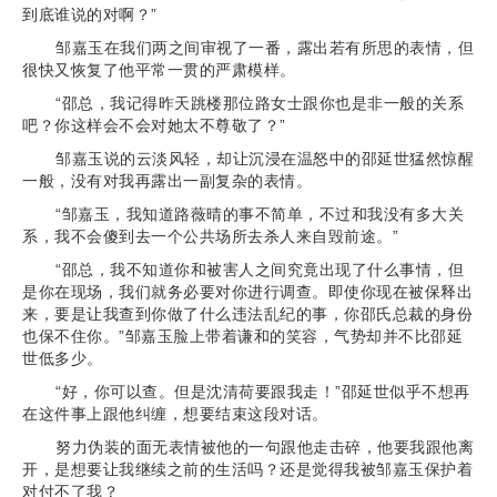
到底谁说的对啊？”
邹嘉玉在我们两之间审视了一番，露出若有所思的表情，但
很快又恢复了他平常一贯的严肃模样。
“邵总，我记得昨天跳楼那位路女士跟你也是非一般的关系
吧？你这样会不会对她太不尊敬了？”
邹嘉玉说的云淡风轻，却让沉浸在温怒中的邵延世猛然惊醒
一般，没有对我再露出一副复杂的表情。
“邹嘉玉，我知道路薇晴的事不简单，不过和我没有多大关
系，我不会傻到去一个公共场所去杀人来自毁前途。”
“邵总，我不知道你和被害人之间究竟出现了什么事情，但
是你在现场，我们就务必要对你进行调查。即使你现在被保释出
来，要是让我查到你做了什么违法乱纪的事，你邵氏总裁的身份
也保不住你。”邹嘉玉脸上带着谦和的笑容，气势却并不比邵延
世低多少。
“好，你可以查。但是沈清荷要跟我走！”邵延世似乎不想再
在这件事上跟他纠缠，想要结束这段对话。
努力伪装的面无表情被他的一句跟他走击碎，他要我跟他离
开，是想要让我继续之前的生活吗？还是觉得我被邹嘉玉保护着
对付不了我？