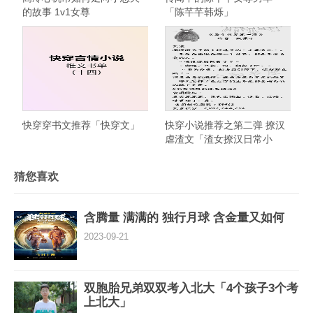
的故事 1v1女尊
「陈芊芊韩烁」
快穿穿书文推荐「快穿文」
快穿小说推荐之第二弹 撩汉
虐渣文「渣女撩汉日常小
说」
猜您喜欢
含腾量 满满的 独行月球 含金量又如何
2023-09-21
双胞胎兄弟双双考入北大「4个孩子3个考
上北大」