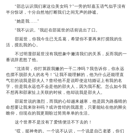
“邵总认识我们家这位美女吗？”一旁的邹嘉玉语气似乎没有
半分惊讶，十分自然地打断我们之间无声的静谧。
“她是我......”
“我不认识。”我赶在邵延世的话前说出了口。
邵延世，你我今生已无瓜葛，希望你不要再来打搅我的生
活，搅乱我的心。
不过明显邵延世没有我想象中撇清我们的关系，反而我的一
番说辞惹怒了他。
“沈清荷，你打算跟我撇的一干二净吗？我告诉你，你永远
也摆不脱邵夫人的名号！”让我不能理解的，他为什么还能理直
气壮的说我是邵夫人？曾经他不是说即使这结婚证上有我的名
字，但是我永远也不会是他的邵夫人，因为我不配。怎么如今我
不想再和邵家扯上关联的时候，他却说我是邵夫人。
邵延世说的激烈，而我的心却越来越寒，他是因为路薇晴的
命想要让我来弥补吗？或许曾经的我愿意，只要能站在他的脚尖
瞻仰，但现在的我更期盼过简简单单的生活。
这个世界不是没有了爱情便活不下去的！
“哎，挺神奇的。一个说不认识，一个说是自己老婆，你们