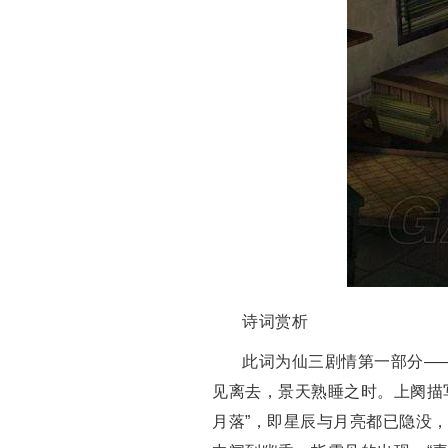
诗词赏析
此词为仙三剧情第一部分—
见离去，景天熟睡之时。上阕描
月落”，即星辰与月亮都已隐没