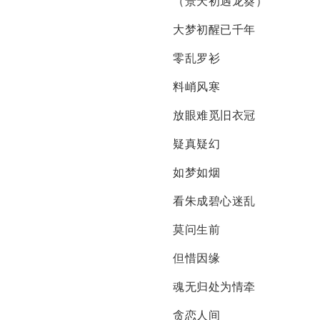
（景天初遇龙葵）
大梦初醒已千年
零乱罗衫
料峭风寒
放眼难觅旧衣冠
疑真疑幻
如梦如烟
看朱成碧心迷乱
莫问生前
但惜因缘
魂无归处为情牵
贪恋人间