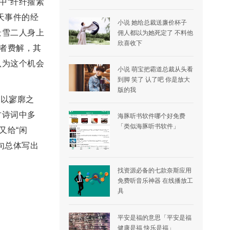
中“纤纤擢素
天事件的经
小说 她给总裁送廉价杯子
景雪二人身上
佣人都以为她死定了 不料他
欣喜收下
笔者费解，其
认为这个机会
小说 萌宝把霸道总裁从头看
到脚 笑了 认了吧 你是放大
版的我
人以寥廓之
古诗词中多
海豚听书软件哪个好免费
「类似海豚听书软件」
又给“闲
句总体写出
找资源必备的七款奈斯应用
免费听音乐神器 在线播放工
具
平安是福的意思「平安是福
健康是福 快乐是福」