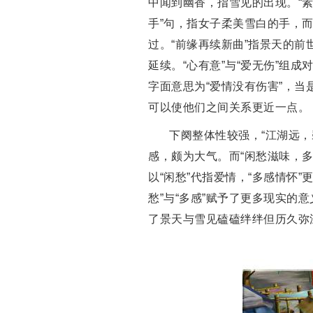
中闻到幽香，指雪见的出现。“素
手”句，指女子柔美雪白的手，
过。“前缘再续新曲”指景天的
延续。“心有意”与“爱无伤”组
字面意思为“爱情没有伤害”，
可以使他们之间关系更近一点。
下阕整体性较强，“江湖远
感，颇为大气。而“闲愁滋味，
以“闲愁”代指爱情，“多感情怀
愁”与“多感”赋予了更多现实
了景天与雪见磕磕绊绊但历久弥