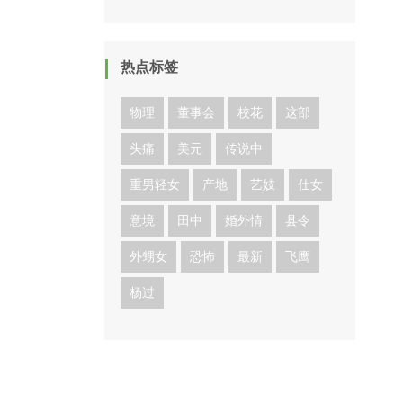
热点标签
物理
董事会
校花
这部
头痛
美元
传说中
重男轻女
产地
艺妓
仕女
意境
田中
婚外情
县令
外甥女
恐怖
最新
飞鹰
杨过