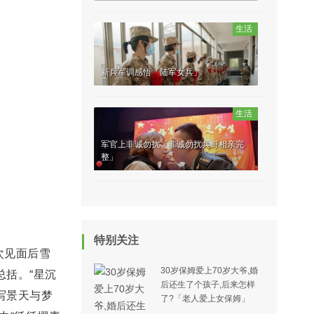
生活
新兵军训感悟「陆军女兵」
生活
军官上非诚勿扰「非诚勿扰兵哥相亲完
整」
特别关注
次见面后雪
30岁保姆爱上70岁大爷,婚
括。“星沉
后还生了个孩子,后来怎样
写景天与梦
了?「老人爱上女保姆」