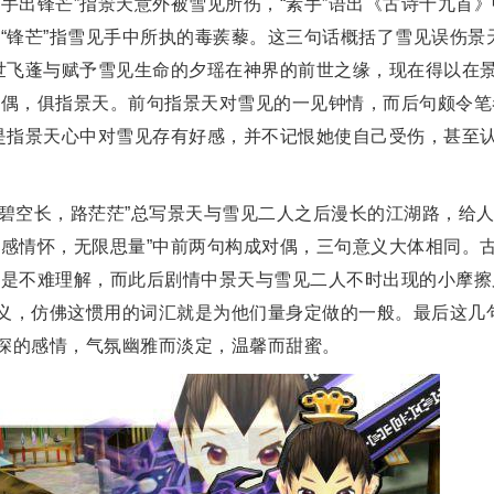
手出锋芒”指景天意外被雪见所伤，“素手”语出《古诗十九首》
而“锋芒”指雪见手中所执的毒蒺藜。这三句话概括了雪见误伤景
前世飞蓬与赋予雪见生命的夕瑶在神界的前世之缘，现在得以在
成对偶，俱指景天。前句指景天对雪见的一见钟情，而后句颇令
当是指景天心中对雪见存有好感，并不记恨她使自己受伤，甚至
，碧空长，路茫茫”总写景天与雪见二人之后漫长的江湖路，给
多感情怀，无限思量”中前两句构成对偶，三句意义大体相同。
”更是不难理解，而此后剧情中景天与雪见二人不时出现的小摩擦
的意义，仿佛这惯用的词汇就是为他们量身定做的一般。最后这几
深的感情，气氛幽雅而淡定，温馨而甜蜜。