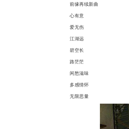
前缘再续新曲
心有意
爱无伤
江湖远
碧空长
路茫茫
闲愁滋味
多感情怀
无限思量