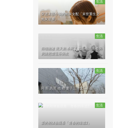
生活
穿进末世小说的炮灰女配「末世重生之
炮灰逆袭」
生活
癌细胞被 黑天鹅 杀死了 胃癌晚期患者病
房跳芭蕾逗乐病友
生活
同 肝 共苦 他 赠 妻子三分之二肝脏
生活
爱的初体验观看「青春的味道2」