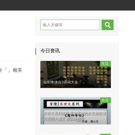
今日资讯
生活
全「」相关
仙剑奇侠传3诗词大全「 」
生活
末世文系列推荐 英姿飒爽的女主拯救凄
风苦雨大魔王 被以身相许