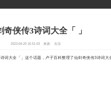
剑奇侠传3诗词大全「 」
2023-04-20 16:51:03
来源:
生活
3诗词大全「」这个话题，卢子百科整理了仙剑奇侠传3诗词大