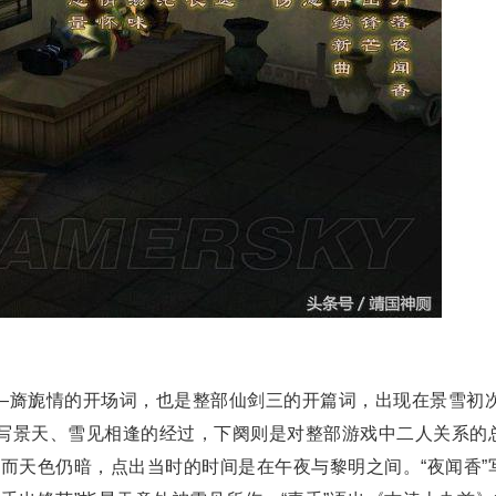
—旖旎情的开场词，也是整部仙剑三的开篇词，出现在景雪初
写景天、雪见相逢的经过，下阕则是对整部游戏中二人关系的总
，而天色仍暗，点出当时的时间是在午夜与黎明之间。“夜闻香”