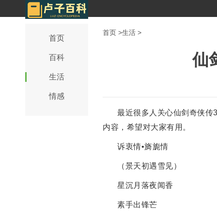
首页
>
生活
>
首页
仙
百科
生活
情感
最近很多人关心仙剑奇侠传
内容，希望对大家有用。
诉衷情•旖旎情
（景天初遇雪见）
星沉月落夜闻香
素手出锋芒