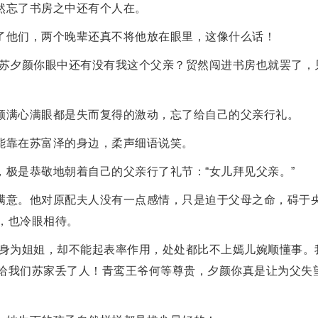
然忘了书房之中还有个人在。
了他们，两个晚辈还真不将他放在眼里，这像什么话！
“苏夕颜你眼中还有没有我这个父亲？贸然闯进书房也就罢了，
颜满心满眼都是失而复得的激动，忘了给自己的父亲行礼。
能靠在苏富泽的身边，柔声细语说笑。
，极是恭敬地朝着自己的父亲行了礼节：“女儿拜见父亲。”
满意。他对原配夫人没有一点感情，只是迫于父母之命，碍于
，也冷眼相待。
，身为姐姐，却不能起表率作用，处处都比不上嫣儿婉顺懂事。
给我们苏家丢了人！青鸾王爷何等尊贵，夕颜你真是让为父失