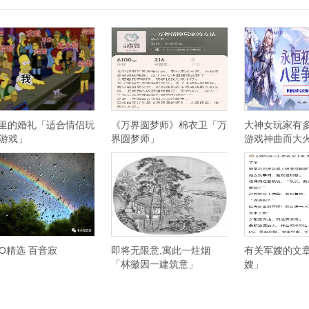
里的婚礼「适合情侣玩
《万界圆梦师》棉衣卫「万
大神女玩家有多
s游戏」
界圆梦师」
游戏神曲而大火
23年到手
PO精选 百音寂
即将无限意,寓此一炷烟
有关军嫂的文
「林徽因一建筑意」
嫂」