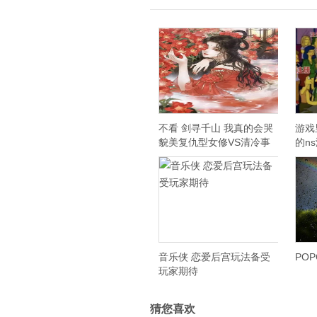
不看 剑寻千山 我真的会哭
游戏
貌美复仇型女修VS清冷事
的n
业型小仙君
音乐侠 恋爱后宫玩法备受
PO
玩家期待
猜您喜欢