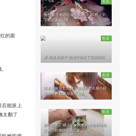
生活
推书 每天都在征服情敌 系统 和 榜上太
子爷的递烟日常
微红的眼
生活
爱 甩锅 的孩子 懵懂中跳出了悲观的坑
顶。
生活
日本人脑洞太大 做个游戏非把长腿小姐
姐当马养 玩家却直呼上头
日后能派上
生活
姨太翻了
腾讯厉害了 瞄上了女玩家的食欲和钱包
让她们和佛跳墙谈恋爱
留给她的嫁