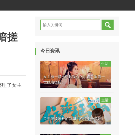
暗搓
今日资讯
生活
女主有一颗七窍玲珑心的小说「重活一
世她暗搓搓」
整理了女主
生活
关于陪读家长的新闻「梅婷不会带娃」