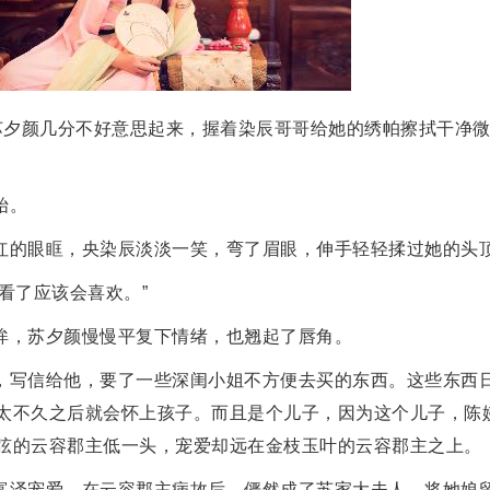
让苏夕颜几分不好意思起来，握着染辰哥哥给她的绣帕擦拭干净
始。
红的眼眶，央染辰淡淡一笑，弯了眉眼，伸手轻轻揉过她的头
看了应该会喜欢。”
眸，苏夕颜慢慢平复下情绪，也翘起了唇角。
，写信给他，要了一些深闺小姐不方便去买的东西。这些东西
太不久之后就会怀上孩子。而且是个儿子，因为这个儿子，陈
弦的云容郡主低一头，宠爱却远在金枝玉叶的云容郡主之上。
富泽宠爱，在云容郡主病故后，俨然成了苏家大夫人。将她娘