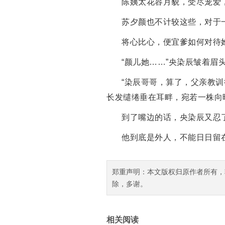
陈姨太花容月貌，受尽宠爱
苏夕颜也不计较这些，对于
将心比心，便宜爹如何对待
“颜儿她……”央染辰皱着
“染辰哥哥，算了，父亲教
长发缱绻垂在耳畔，宛若一株向
到了嘴边的话，央染辰又忍
他到底是外人，不能日日留
郑重声明：本文版权归原作者所有，
除，多谢。
相关阅读