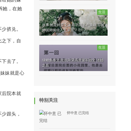
诉她，在她
生活
故事 她是奸臣之妹 在坊间名声狼藉 却被
不少挤兑。
帅国师辅佐入主东宫
比之下，自
生活
绿鲤鱼推文:欣欣向荣高质量军婚文 渣婚
不下去了。
之后
个妹妹就是心
家后院本就
特别关注
怀中意 已完结
不少跟头，