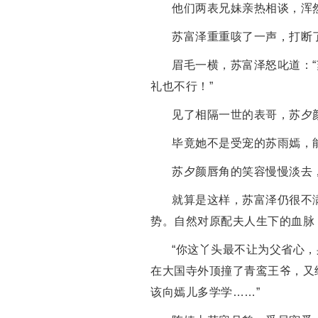
他们两表兄妹亲热相谈，浑
苏富泽重重咳了一声，打断
眉毛一横，苏富泽怒叱道：
礼也不行！”
见了相隔一世的表哥，苏夕
毕竟她不是受宠的苏雨嫣，
苏夕颜唇角的笑容慢慢淡去
就算是这样，苏富泽仍很不
势。自然对原配夫人生下的血脉
“你这丫头最不让为父省心
在大国寺外顶撞了青鸾王爷，又
该向嫣儿多学学……”