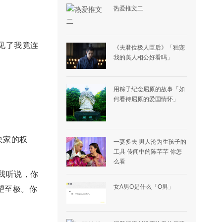
热爱推文二
见了我竟连
《夫君位极人臣后》「独宠
我的美人相公好看吗」
用粽子纪念屈原的故事「如
何看待屈原的爱国情怀」
央家的权
一妻多夫 男人沦为生孩子的
工具 传闻中的陈芊芊 你怎
么看
我听说，你
女A男O是什么「O男」
望至极。你