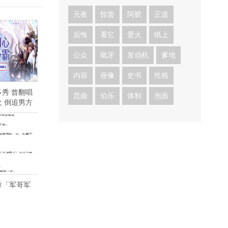
元夜
惊蛰
阿胶
正道
后悔
看它
爱火
纸上
公众
呲牙
发动机
爹地
内容
座像
史书
性格
秀 曾翻唱
昆曲
伯乐
体制
泡面
 倒追男方
章「军哥军