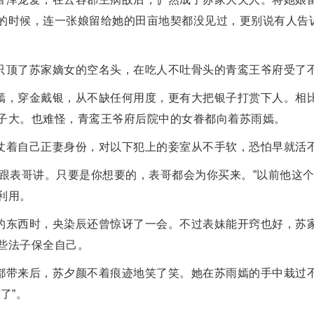
的时候，连一张娘留给她的田亩地契都没见过，更别说有人告
。
只顶了苏家嫡女的空名头，在吃人不吐骨头的青鸾王爷府受了
嫣，穿金戴银，从不缺任何用度，更有大把银子打赏下人。相
子大。也难怪，青鸾王爷府后院中的女眷都向着苏雨嫣。
仗着自己正妻身份，对以下犯上的妾室从不手软，恐怕早就活
管跟表哥讲。只要是你想要的，表哥都会为你买来。”以前他这
利用。
的东西时，央染辰还曾惊讶了一会。不过表妹能开窍也好，苏
些法子保全自己。
都带来后，苏夕颜不着痕迹地笑了笑。她在苏雨嫣的手中栽过
了”。