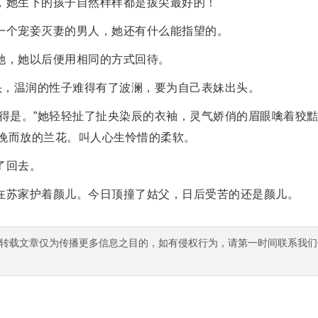
，她生下的孩子自然样样都是拔尖最好的！
一个宠妾灭妻的男人，她还有什么能指望的。
她，她以后便用相同的方式回待。
眉头，温润的性子难得有了波澜，要为自己表妹出头。
训得是。”她轻轻扯了扯央染辰的衣袖，灵气娇俏的眉眼噙着狡
晚而放的兰花。叫人心生怜惜的柔软。
了回去。
在苏家护着颜儿。今日顶撞了姑父，日后受苦的还是颜儿。
转载文章仅为传播更多信息之目的，如有侵权行为，请第一时间联系我们