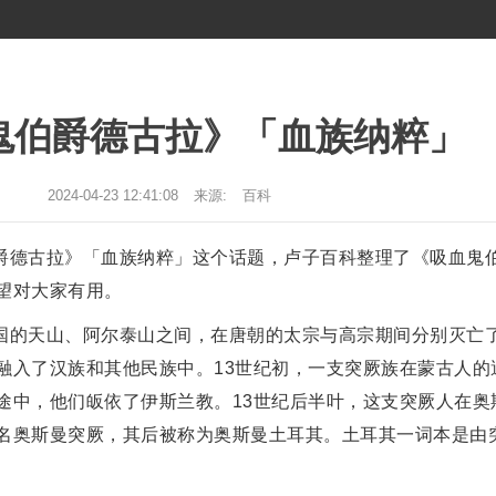
鬼伯爵德古拉》「血族纳粹」
2024-04-23 12:41:08
来源:
百科
爵德古拉》「血族纳粹」这个话题，卢子百科整理了《吸血鬼
望对大家有用。
国的天山、阿尔泰山之间，在唐朝的太宗与高宗期间分别灭亡
融入了汉族和其他民族中。13世纪初，一支突厥族在蒙古人的
途中，他们皈依了伊斯兰教。13世纪后半叶，这支突厥人在奥
名奥斯曼突厥，其后被称为奥斯曼土耳其。土耳其一词本是由