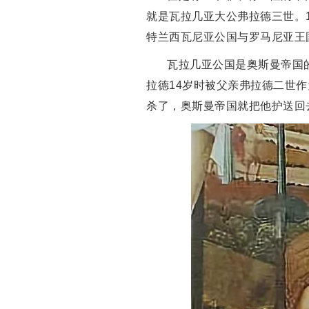
就是瓦拉几亚大公弗拉德三世。1
特兰西瓦尼亚公国与罗马尼亚王
瓦拉几亚公国是奥斯曼帝国
拉德14岁时被父亲弗拉德二世
杀了，奥斯曼帝国就把他护送回