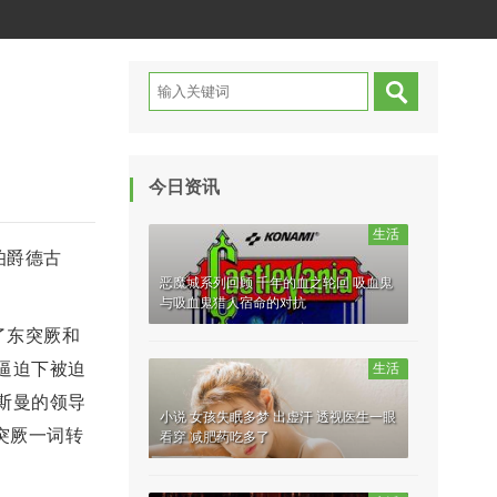
今日资讯
生活
伯爵德古
恶魔城系列回顾 千年的血之轮回 吸血鬼
与吸血鬼猎人宿命的对抗
了东突厥和
逼迫下被迫
生活
斯曼的领导
小说 女孩失眠多梦 出虚汗 透视医生一眼
突厥一词转
看穿 减肥药吃多了