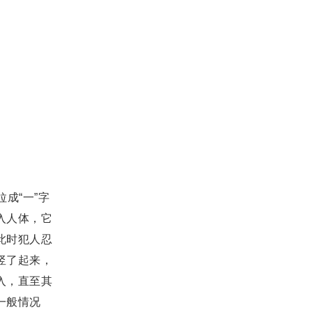
成“一”字
入人体，它
此时犯人忍
竖了起来，
入，直至其
一般情况