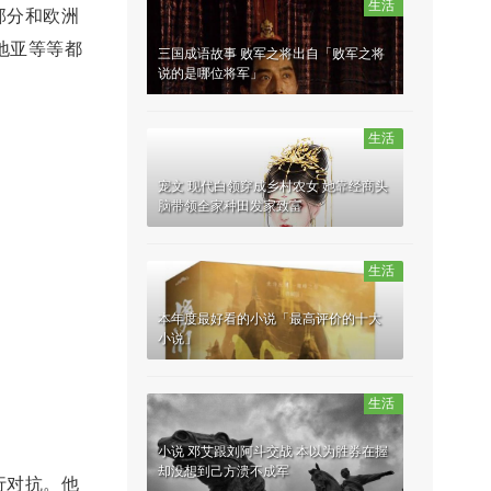
生活
部分和欧洲
地亚等等都
三国成语故事 败军之将出自「败军之将
说的是哪位将军」
生活
宠文 现代白领穿成乡村农女 她靠经商头
脑带领全家种田发家致富
生活
本年度最好看的小说「最高评价的十大
小说」
生活
小说 邓艾跟刘阿斗交战 本以为胜券在握
却没想到己方溃不成军
行对抗。他