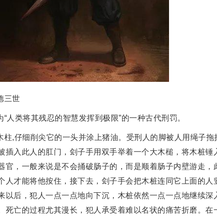
德三世
为“人类将其残忍的智慧发挥到极限”的一种古代刑罚。
柱,仔细削尖它的一头并涂上猪油。受刑人的脚被人用绳子拖拉
被插入此人的肛门，刽子手用双手举着一个大木槌，将木桩锤
器官，一般来说是不会捅破肠子的，而是顺着肠子内壁游走，
个人才能将他按住，接下去，刽子手会把木桩连同它上面的人
来以后，犯人一点一点地向下沉，木桩依然一点一点地继续深
。死亡的过程尤其漫长，犯人承受着难以名状的痛苦折磨。在