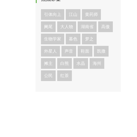
引体向上
江山
黄药师
阑尾
大人物
湖南省
高傲
生物学家
暮色
梦之
外星人
声音
鞋面
凯撒
摊主
白熊
水晶
海州
公民
红茶