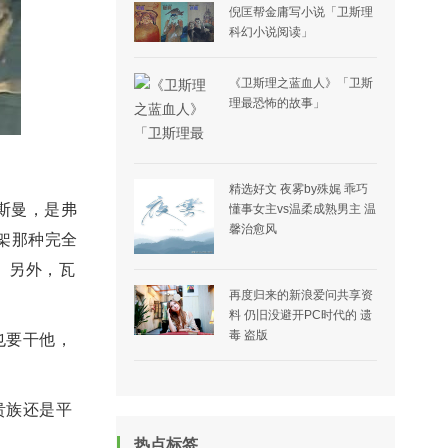
倪匡帮金庸写小说「卫斯理
科幻小说阅读」
《卫斯理之蓝血人》「卫斯
理最恐怖的故事」
精选好文 夜雾by殊娓 乖巧
斯曼，是弗
懂事女主vs温柔成熟男主 温
馨治愈风
架那种完全
。另外，瓦
再度归来的新浪爱问共享资
料 仍旧没避开PC时代的 遗
毒 盗版
也要干他，
贵族还是平
热点标签