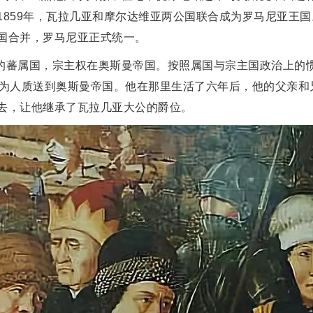
859年，瓦拉几亚和摩尔达维亚两公国联合成为罗马尼亚王国。
国合并，罗马尼亚正式统一。
的蕃属国，宗主权在奥斯曼帝国。按照属国与宗主国政治上的
作为人质送到奥斯曼帝国。他在那里生活了六年后，他的父亲和
去，让他继承了瓦拉几亚大公的爵位。