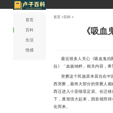
首页
>
百科
>
首页
《吸血
百科
生活
情感
最近很多人关心《吸血鬼伯
拉》「血族纳粹」相关内容，希
突厥这个民族原本居住在中
西突厥，最终大部分的突厥人都
西迁进入小亚细亚定居。在迁移
下，逐渐强大起来，因首领而得
化而来。