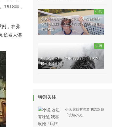
1918年，
生活
少女意外穿越变成一只猫「小说 她意外
穿越 变成猫 一心想逃走 男人却把她抓回
惯例，在弗
家使劲撸」
兄长被人谋
生活
烽火戏诸侯的《雪中悍刀行》「烽火戏
诸侯小说」
特别关注
小说 这妞有味道 我喜欢她
「玩妞小说」