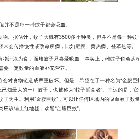
，但并不是每一种蚊子都会吸血。
动物。据估计，蚊子大概有3500多个种类，但并不是每一种蚊
经常会传播慢性或致命疾病，比如疟疾、黄热病、登革热等。
植物汁液为食，而雌蚊子只喜爱吸血。事实上，雌蚊子也会从
需要一定数量的血液补充营养。
将会对食物链造成严重破坏。但是，希望在于一种名为“金腹巨
上已知最大的一种蚊子，也被称为“蚊子捕食者”。幸运的是，
蚊子为生。利用“金腹巨蚊”，可以让任何区域内的吸血蚊子数
类应该铺上红地毯，欢迎“金腹巨蚊”。