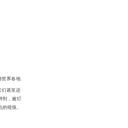
游世界各地
它们甚至还
醉剂，被叮
点的咬痕。