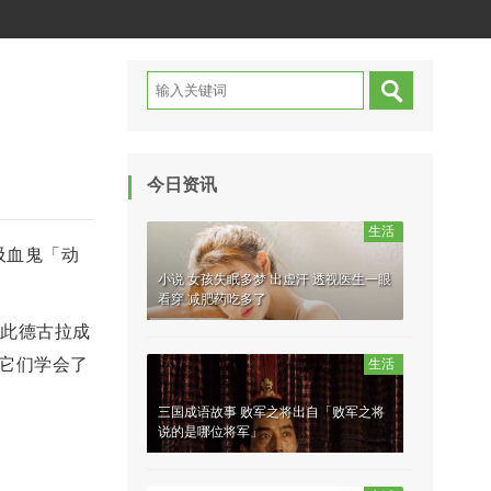
今日资讯
生活
吸血鬼「动
小说 女孩失眠多梦 出虚汗 透视医生一眼
看穿 减肥药吃多了
从此德古拉成
，它们学会了
生活
三国成语故事 败军之将出自「败军之将
说的是哪位将军」