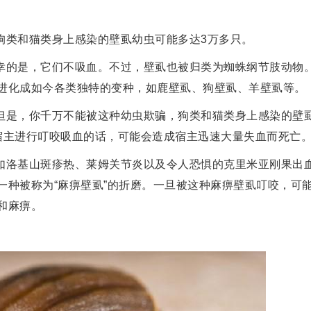
狗类和猫类身上感染的壁虱幼虫可能多达3万多只。
幸的是，它们不吸血。不过，壁虱也被归类为蜘蛛纲节肢动物
进化成如今各类独特的变种，如鹿壁虱、狗壁虱、羊壁虱等。
但是，你千万不能被这种幼虫欺骗，狗类和猫类身上感染的壁
宿主进行叮咬吸血的话，可能会造成宿主迅速大量失血而死亡
如洛基山斑疹热、莱姆关节炎以及令人恐惧的克里米亚刚果出
一种被称为“麻痹壁虱”的折磨。一旦被这种麻痹壁虱叮咬，可
和麻痹。