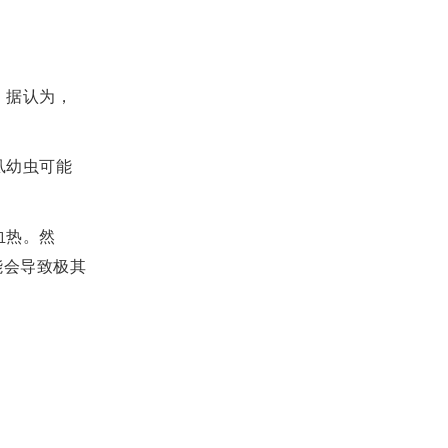
。据认为，
虱幼虫可能
。
血热。然
能会导致极其