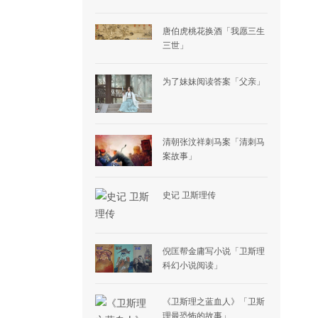
唐伯虎桃花换酒「我愿三生
三世」
为了妹妹阅读答案「父亲」
清朝张汶祥刺马案「清刺马
案故事」
史记 卫斯理传
倪匡帮金庸写小说「卫斯理
科幻小说阅读」
《卫斯理之蓝血人》「卫斯
理最恐怖的故事」