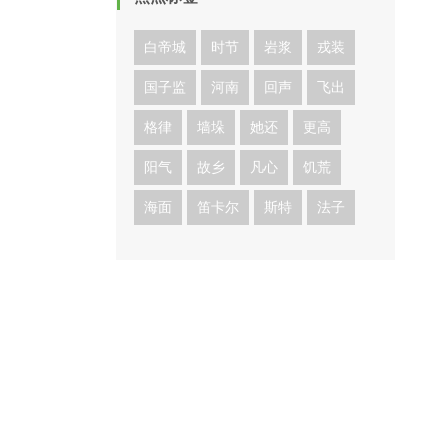
白帝城
时节
岩浆
戎装
国子监
河南
回声
飞出
格律
墙垛
她还
更高
阳气
故乡
凡心
饥荒
海面
笛卡尔
斯特
法子