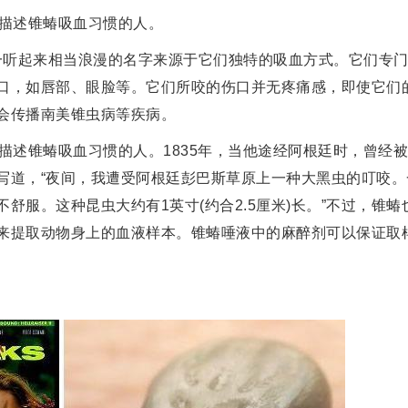
并描述锥蝽吸血习惯的人。
这一听起来相当浪漫的名字来源于它们独特的吸血方式。它们专
口，如唇部、眼脸等。它们所咬的伤口并无疼痛感，即使它们
会传播南美锥虫病等疾病。
描述锥蝽吸血习惯的人。1835年，当他途经阿根廷时，曾经
写道，“夜间，我遭受阿根廷彭巴斯草原上一种大黑虫的叮咬。
舒服。这种昆虫大约有1英寸(约合2.5厘米)长。”不过，锥蝽
来提取动物身上的血液样本。锥蝽唾液中的麻醉剂可以保证取