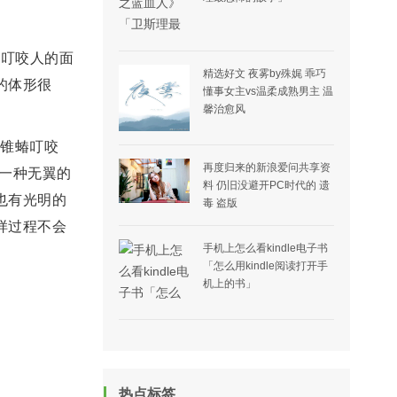
门叮咬人的面
精选好文 夜雾by殊娓 乖巧
的体形很
懂事女主vs温柔成熟男主 温
馨治愈风
被锥蝽叮咬
再度归来的新浪爱问共享资
一种无翼的
料 仍旧没避开PC时代的 遗
也有光明的
毒 盗版
样过程不会
手机上怎么看kindle电子书
「怎么用kindle阅读打开手
机上的书」
热点标签