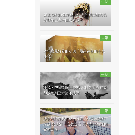
生活
宠文 现代白领穿成乡村农女 她靠经商头
脑带领全家种田发家致富
生活
本年度最好看的小说「最高评价的十大
小说」
生活
小说 邓艾跟刘阿斗交战 本以为胜券在握
却没想到己方溃不成军
生活
少女意外穿越变成一只猫「小说 她意外
穿越 变成猫 一心想逃走 男人却把她抓回
家使劲撸」