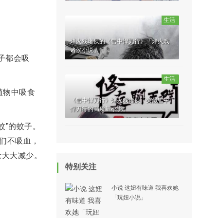
生活
烽火戏诸侯的《雪中悍刀行》「烽火戏
诸侯小说」
子都会吸
生活
植物中吸食
《雪中悍刀行》烽火戏诸侯「类似雪中
悍刀行的高质量小说」
蚊”的蚊子。
它们不吸血，
量大大减少。
特别关注
小说 这妞有味道 我喜欢她
「玩妞小说」