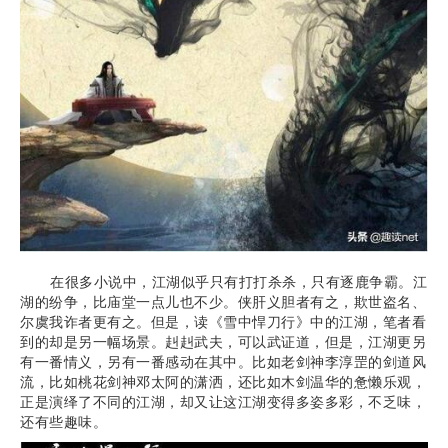
在很多小说中，江湖似乎只有打打杀杀，只有逐鹿争霸。江
湖的纷争，比庙堂一点儿也不少。侠肝义胆者有之，欺世盗名、
尔虞我诈者更有之。但是，读《雪中悍刀行》中的江湖，笔者看
到的却是另一幅场景。赳赳武夫，可以武证道，但是，江湖更另
有一番情义，另有一番感动在其中。比如老剑神李淳罡的剑道风
流，比如桃花剑神邓太阿的潇洒，还比如木剑温华的惫懒乐观，
正是演绎了不同的江湖，却又让这江湖变得多姿多彩，不乏味，
还有些趣味。