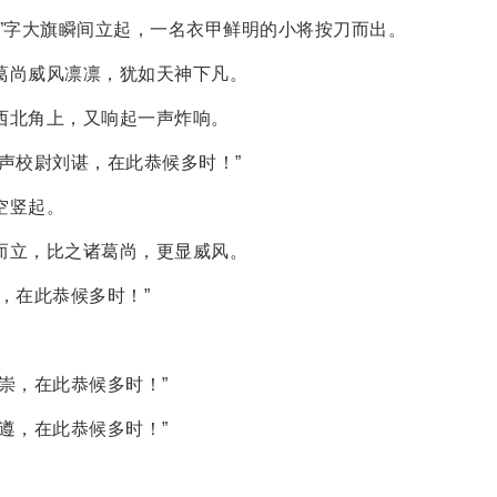
汉”字大旗瞬间立起，一名衣甲鲜明的小将按刀而出。
葛尚威风凛凛，犹如天神下凡。
西北角上，又响起一声炸响。
声校尉刘谌，在此恭候多时！”
空竖起。
而立，比之诸葛尚，更显威风。
，在此恭候多时！”
。
崇，在此恭候多时！”
遵，在此恭候多时！”