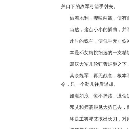
关口下的敌军弓箭手射去。
借着地利，嗖嗖两箭，便有
当然，这点小小的插曲，并
此时的魏军，便似手无寸铁
本是邓艾精挑细选的一支精
蜀汉大军几轮狂轰烂砸之下
其余魏军，再无战意，根本
令，只一个劲儿往后退却。
如潮如浪，慌不择路，没命
邓艾和师纂眼见大势已去，
终是主将邓艾拔出长刀，对师