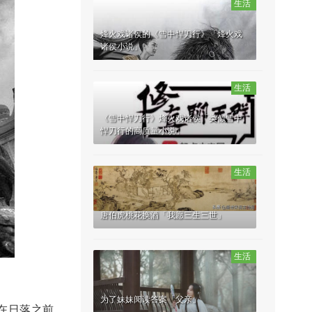
生活
烽火戏诸侯的《雪中悍刀行》「烽火戏
诸侯小说」
生活
《雪中悍刀行》烽火戏诸侯「类似雪中
悍刀行的高质量小说」
生活
唐伯虎桃花换酒「我愿三生三世」
生活
为了妹妹阅读答案「父亲」
在日落之前