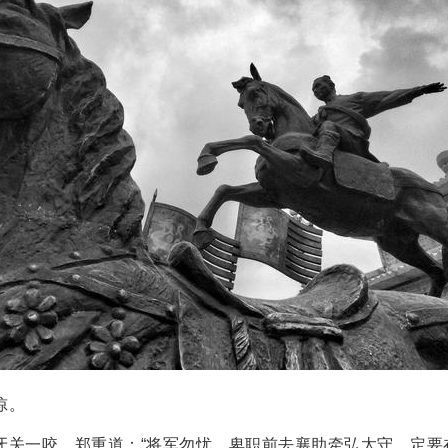
惊。
牙关一咬，郑重道：“将军勿忧，卑职前去襄助牵弘太守，定要