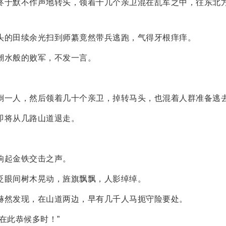
终于默不作声地转头，领着十几个亲卫混在乱军之中，往东北
头的田续余光扫到师纂竟然带兵逃跑，气得牙根痒痒。
潮水般的败军，不发一言。
倒一人，然后领着几十个亲卫，掉转马头，也混着人群准备逃
即将从几路山道退走。
响起金铁交击之声。
眨眼间树木晃动，旌旗飘飘，人影绰绰。
赫然发现，在山道两边，早有几千人马扼守险要处。
在此恭候多时！”