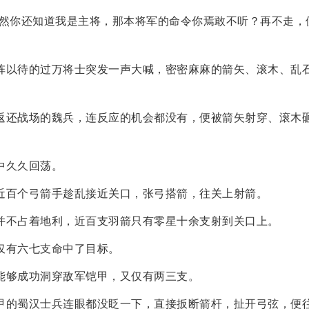
既然你还知道我是主将，那本将军的命令你焉敢不听？再不走，
阵以待的过万将士突发一声大喊，密密麻麻的箭矢、滚木、乱
返还战场的魏兵，连反应的机会都没有，便被箭矢射穿、滚木
中久久回荡。
近百个弓箭手趁乱接近关口，张弓搭箭，往关上射箭。
并不占着地利，近百支羽箭只有零星十余支射到关口上。
仅有六七支命中了目标。
能够成功洞穿敌军铠甲，又仅有两三支。
甲的蜀汉士兵连眼都没眨一下，直接扳断箭杆，扯开弓弦，便