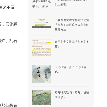
机上的书」
便来不及
下载百度文库文档方法免费
石，便像瓢
「免费下载百度文库文章的
三种方法」
砸烂、乱石
高干文宠文推荐「甜宠文推
荐」
《七夜雪》沧月「七夜雪
吧」
沧月唯美语句「沧月小说经
典语录」
往那些躲在