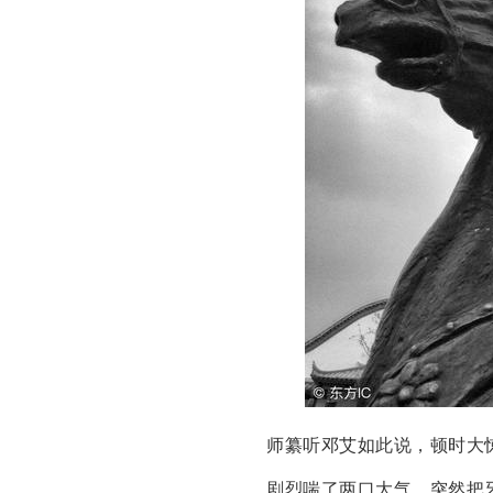
师纂听邓艾如此说，顿时大
剧烈喘了两口大气，突然把