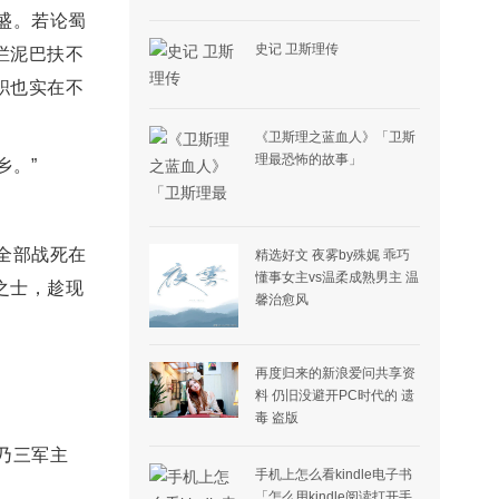
盛。若论蜀
史记 卫斯理传
烂泥巴扶不
职也实在不
《卫斯理之蓝血人》「卫斯
理最恐怖的故事」
乡。”
全部战死在
精选好文 夜雾by殊娓 乖巧
懂事女主vs温柔成熟男主 温
之士，趁现
馨治愈风
再度归来的新浪爱问共享资
料 仍旧没避开PC时代的 遗
毒 盗版
乃三军主
手机上怎么看kindle电子书
「怎么用kindle阅读打开手