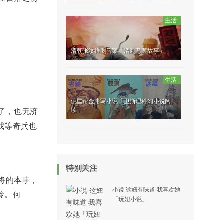
生活
清朝张汶祥刺马案「清刺马案故事」
生活
倪匡帮金庸写小说「卫斯理科幻小说阅
读」
了，也无济
我等奇兵也
”
特别关注
将的本事，
小说 这妞有味道 我喜欢她
岭。何
「玩妞小说」