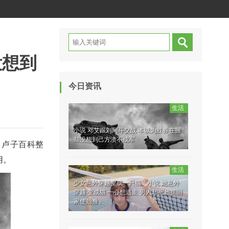
没想到
今日资讯
生活
小说 邓艾跟刘阿斗交战 本以为胜券在握
却没想到己方溃不成军
，卢子百科整
用。
生活
少女意外穿越变成一只猫「小说 她意外
穿越 变成猫 一心想逃走 男人却把她抓回
家使劲撸」