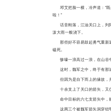
邓艾把脸一横，冷声道：“
啦！”
话音刚落，江油关口上，列
泼大雨一般浇下。
那些好不容易鼓起勇气重新
磕死。
惨嚎一浪高过一浪，在山谷
这时，魏军之中，终于有那
但因为是自下而上的缘故，
十余支上了关口的箭矢，又
命中目标的六七支箭矢中，
这两三个被魏军箭矢洞穿铠