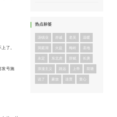
热点标签
汤镇业
赤诚
老吴
温暖
不上了。
洞庭湖
火盆
梅岭
圣地
永定
东北虎
辞赋
长庚
何发号施
浪漫主义
跳远
上帝
荷塘
说了
豪放
连贯
童心