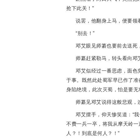
抢下此关！”
说罢，他翻身上马，便要领
“别去！”
邓艾眼见师纂也要前去送死
师纂赶紧勒马，转头看向邓艾
邓艾似经过一番思虑，面色
于事。既然此处蜀军早已作了准
身陷绝境，此次灭蜀，怕是要无
师纂见邓艾说得这般悲观，
邓艾摆手，仰天惨笑道：“
不费一兵一卒，将我从摩天岭一
人？！到底是何人？！”