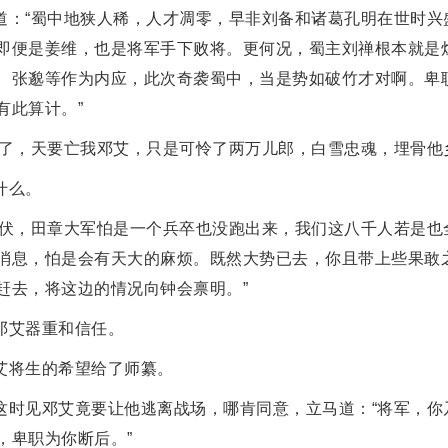
道：“蜀中地狭人稀，人才凋零，早非刘备和诸葛孔明在世时兴
即便是姜维，也是将军手下败将。更何况，蜀主刘禅根本就是
、张邈等作为内应，此次奇袭蜀中，当是势如破竹才对啊。卑
有此算计。”
罢了，天要亡我邓艾，只是可怜了两万儿郎，白雪忠魂，埋骨他
什么。
中伏，田章大军怕是一个兵卒也没跑出来，我们这八千人若是也
消息，怕是会有天大的麻烦。既然大势已去，你且带上些果敢
赶去，将这边的情况向钟会禀明。”
邓艾器重和信任。
艾将生的希望给了师纂。
这时见邓艾竟要让他逃离战场，哪肯同意，立马道：“将军，你
，卑职为你断后。”