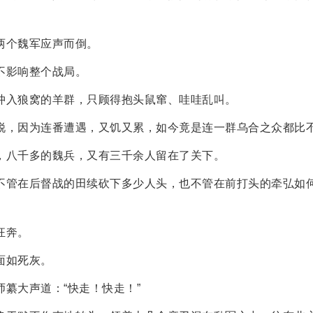
两个魏军应声而倒。
不影响整个战局。
冲入狼窝的羊群，只顾得抱头鼠窜、哇哇乱叫。
锐，因为连番遭遇，又饥又累，如今竟是连一群乌合之众都比
，八千多的魏兵，又有三千余人留在了关下。
不管在后督战的田续砍下多少人头，也不管在前打头的牵弘如
狂奔。
面如死灰。
纂大声道：“快走！快走！”