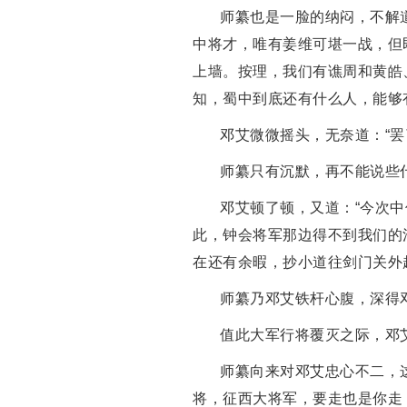
师纂也是一脸的纳闷，不解
中将才，唯有姜维可堪一战，但
上墙。按理，我们有谯周和黄皓
知，蜀中到底还有什么人，能够
邓艾微微摇头，无奈道：“
师纂只有沉默，再不能说些
邓艾顿了顿，又道：“今次
此，钟会将军那边得不到我们的
在还有余暇，抄小道往剑门关外
师纂乃邓艾铁杆心腹，深得
值此大军行将覆灭之际，邓
师纂向来对邓艾忠心不二，
将，征西大将军，要走也是你走