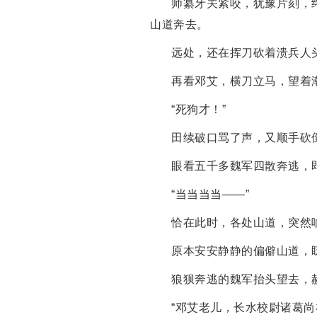
师纂牙关紧咬，犹豫片刻，
山道奔去。
远处，还在挥刀砍着溃兵人
再看邓艾，横刀立马，望着
“死狗才！”
田续破口骂了声，又顺手砍
眼看五千多魏军四散奔逃，
“当当当当——”
恰在此时，各处山道，突然
原本安安静静的偏僻山道，
狼狈奔逃的魏军抬头望去，
“邓艾老儿，长水校尉诸葛尚