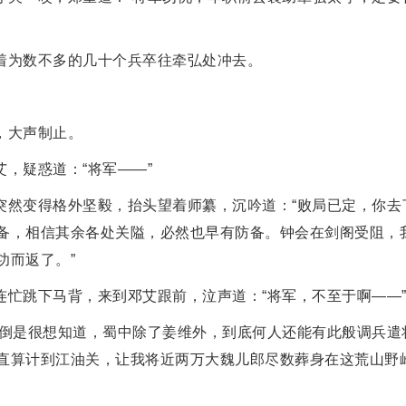
着为数不多的几十个兵卒往牵弘处冲去。
，大声制止。
，疑惑道：“将军——”
突然变得格外坚毅，抬头望着师纂，沉吟道：“败局已定，你去
备，相信其余各处关隘，必然也早有防备。钟会在剑阁受阻，
功而返了。”
连忙跳下马背，来到邓艾跟前，泣声道：“将军，不至于啊——
我倒是很想知道，蜀中除了姜维外，到底何人还能有此般调兵遣
直算计到江油关，让我将近两万大魏儿郎尽数葬身在这荒山野