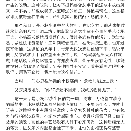
产生的咬劲。这种咬劲，让每下捶捣都像从半干的泥浆中拔出脚
来一样不易，却也成就了八宝印泥的黏度、鲜艳与韧性，这是杨
家印泥被钤盖在书画上，产生真实明艳的凸凹感的原因。
那个秋日，是小杨生命中的大转折。在此之前，他从未想过
继承父亲的八宝印泥工坊，把凝聚父亲大半辈子心血的手艺传承
下去。小杨高考落榜后闯荡广东，做过各式各样的活计，送过快
递，做过机场货运铲车工和网吧管理员，在街头卖过唱，也开过
夜宵粥铺。这漂泊的八年中，母亲无数次想劝他留下来，话说半
截，父亲就将手中的茶盅重重放下，说：“你就容他出去跌打滚
爬！老话说，滚得冰雪路，方知炭火温。骨子里没有定性，哪能
做得好八宝印泥？我看，要等他的性子安定，看书看画时眼神不
飘浮，眉毛不耷拉，我才能收这个徒弟。”
当时，一门心思往外跑的小杨还问：“您啥时能放过我？”
父亲淡淡地说：“你27岁还不回来，我就另收徒儿了。”
这一天，是小杨27岁生日的前一周。周末，万物都在清净
的睡梦中，小杨就被耳熟的捶捣声惊醒了。不知为什么，在枕上
听去，这捶捣声中有殷切的邀约，有坚实又孤独的信念，也有勉
力前行的淡淡寂寞。小杨忽然感到揪心。岁月的霜雪已经染白了
父亲的顶发，而他的手艺还没有人静下心来习得，这种后继无人
的落寞，让父亲的两腮都垂挂了下来，让他的面相变得有些苦