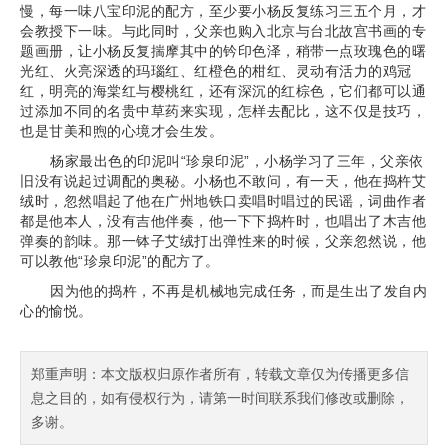
慢，每一味八宝印泥的配方，至少要小杨反复练习三五个月，才
会教授下一味。与此同时，父亲也购入北京与台北故宫书画的专
题画册，让小杨反复揣摩其中的钤印色泽，稍带一点玫瑰色的曙
光红、火亮深透的玛瑙红、红橙色的柑红、灵动有活力的鸡冠
红，明亮的海棠红与樱桃红，还有深沉的红棕色，它们都可以通
过添加不同的名贵中草药来实现，怎样去配比，这不仅是技巧，
也是甘美和煦的心境才会生发。
杨家最出色的印泥叫“珍泉印泥”，小杨学习了三年，父亲依
旧没有说起过调配的奥秘。小杨也不敢问，有一天，他在捣杵艾
绒时，忽然唱起了他在广州地铁口卖唱时唱过的民谣，词曲作者
都是他本人，没有吉他伴奏，他一下下捣杵时，也唱出了木吉他
弹奏的韵味。那一钵子艾绒打出弹性来的时候，父亲忽然说，他
可以教他“珍泉印泥”的配方了。
因为他的捣杵，不再是机械地完成任务，而是生出了发自内
心的愉悦。
郑重声明：本文版权归原作者所有，转载文章仅为传播更多信
息之目的，如有侵权行为，请第一时间联系我们修改或删除，
多谢。