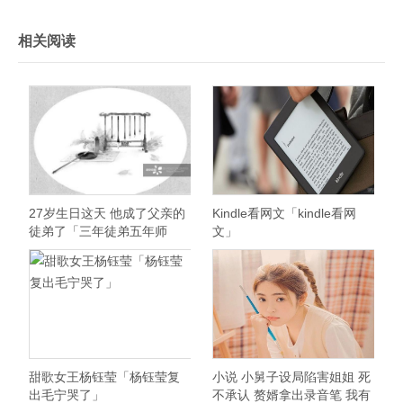
相关阅读
27岁生日这天 他成了父亲的
Kindle看网文「kindle看网
徒弟了「三年徒弟五年师
文」
傅」
甜歌女王杨钰莹「杨钰莹复
小说 小舅子设局陷害姐姐 死
出毛宁哭了」
不承认 赘婿拿出录音笔 我有