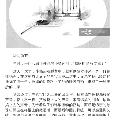
◎明前茶
当时，一门心思往外跑的小杨还问：“您啥时能放过我？”
这天一大早，小杨还在睡梦中，就听到隔壁传来一阵一阵的
捶捣声，在这座前店后宅的八宝印泥工坊中，父亲老杨已经这样
捶捣了四十年，捶捣的动作跟上了他的呼吸节拍，形成了一种美
妙的共振。
父亲说过，在八宝印泥工匠的耳朵里，所有原料捶捣粉碎的
声音，都很不一样。艾绒捣上去的声音，带着绵柔的回响；珍珠
捣上去的声音，先带着珠子们琳琅滚动的轻响，而后是绵密的珍
珠粉黏连在杵棍上的微涩感；而最后印团的捣练，可以感受到艾
绒、陈油与色浆交互缠绵，你中有我，我中有你，最终在杵棍上