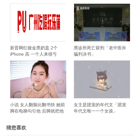
证据
新晋网红镀金黑奶盖 2个
黑诊所死亡获刑「老中医诈
iPhone 高 一个人来很亏
骗判决书」
小说 女人翻脸比翻书快 她前
女主是团宠的年代文「团宠
脚在电梯勾引他 后脚就把他
年代文唯一一个女孩」
当坏人
猜您喜欢