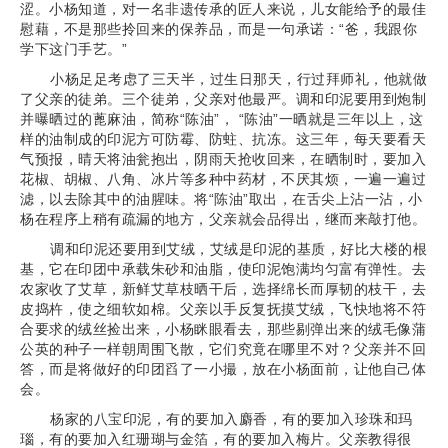
涩。小杨知道，对一名非遗传承的匠人来说，儿女能给予的最佳
慰藉，不是那些拎回来的保养品，而是一句承诺：“爸，我跟你
学下这门手艺。”
小杨足足考虑了三天半，过生日那天，行过拜师礼，他就做
了父亲的徒弟。三个徒弟，父亲对他最严。调和印泥要用到炮制
并曝晒过的蓖麻油，简称“陈油”， “陈油”一晒就是三年以上，这
样的油制成的印泥方可防霉、防蛀、抗冻。这三年，每天要看天
气预报，晴天将油瓮抱出，阴雨天抢收回来，在晒制时，要加入
花椒、胡椒、八角、冰片等多种中药材，不厌其烦，一遍一遍过
滤，以去除其中的油腥味。将“陈油”取出，在舌尖上沾一沾，小
杨在程序上稍有疏漏的地方，父亲就会品得出，继而来敲打他。
调和印泥还要用到艾绒，艾绒是印泥的基质，好比大楼的根
基，它在印团中承载朱砂和油脂，使印泥饱满均匀富有弹性。去
农家收了艾草，新鲜艾草枝晒干后，选择绵长而厚韧的枝干，去
皮捣杵，使之细软如棉。父亲以手反复抚摸艾绒，飞快地将不符
合要求的绒丝捡出来，小杨眯眼看去，那些剔弹出来的绒毛像蒲
公英的种子一样朝周围飞散，它们究竟在哪里不对？父亲并不回
答，而是将做好的印团舀了一小撮，放在小杨面前，让他自己体
会。
杨家的八宝印泥，有的要加入麝香，有的要加入珍珠和玛
瑙，有的要加入红珊瑚与金箔，有的要加入梅片。父亲教得很