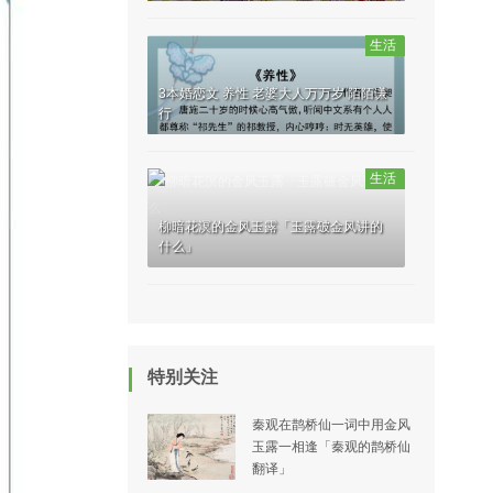
生活
3本婚恋文 养性 老婆大人万万岁 陌陌谦
行
生活
柳暗花溟的金风玉露「玉露破金风讲的
什么」
特别关注
秦观在鹊桥仙一词中用金风
玉露一相逢「秦观的鹊桥仙
翻译」