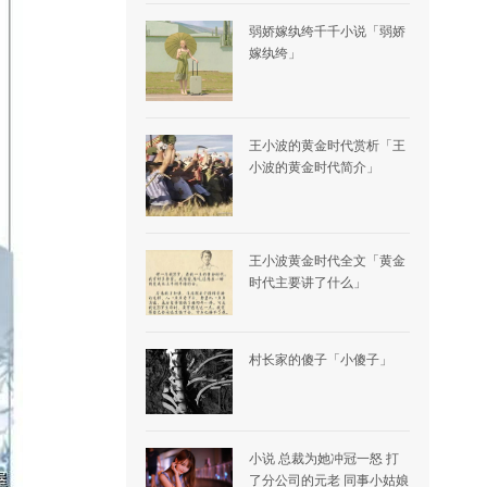
弱娇嫁纨绔千千小说「弱娇
嫁纨绔」
王小波的黄金时代赏析「王
小波的黄金时代简介」
王小波黄金时代全文「黄金
时代主要讲了什么」
村长家的傻子「小傻子」
小说 总裁为她冲冠一怒 打
了分公司的元老 同事小姑娘