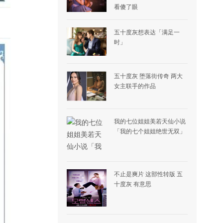
看傻了眼
五十度灰想表达「满足一
时」
五十度灰 堕落街传奇 两大
女主联手的作品
我的七位姐姐美若天仙小说
「我的七个姐姐绝世无双」
不止是爽片 这部性转版 五
十度灰 有意思