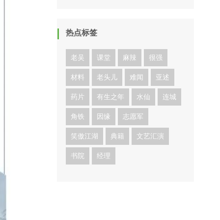
热点标签
老吴
课堂
麻辣
很强
材料
老头儿
难闻
亚述
药片
有生之年
水仙
连城
角铁
因缘
志愿军
笑傲江湖
典籍
文艺汇演
书院
经理