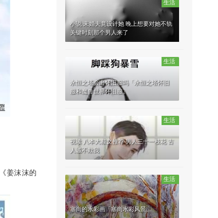
生活
小说 未婚夫竟设计她 晚上想要对她不轨
关键时刻那个男人来了
生活
永恒之塔会出怀旧服吗「永恒之塔怀旧
服和魔兽世界怀旧服」
生活
视读 八本大叔文推荐 男人三十一枝花 古
人诚不欺我
《姜沫沫的
生活
塞尚的水彩画「塞尚水彩风景」