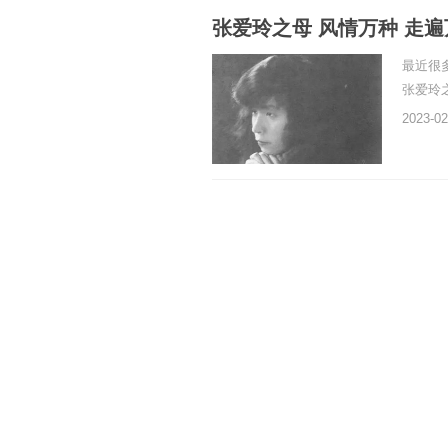
张爱玲之母 风情万种 走
最近很
张爱玲
2023-02