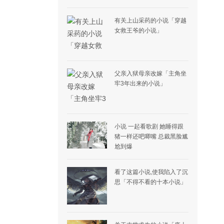
有关上山采药的小说「穿越
女救王爷的小说」
父亲入狱母亲改嫁「主角坐
牢3年出来的小说」
小说 一起看歌剧 她睡得跟
猪一样还吧唧嘴 总裁黑脸尴
尬到爆
看了这篇小说,使我陷入了沉
思「不得不看的十本小说」