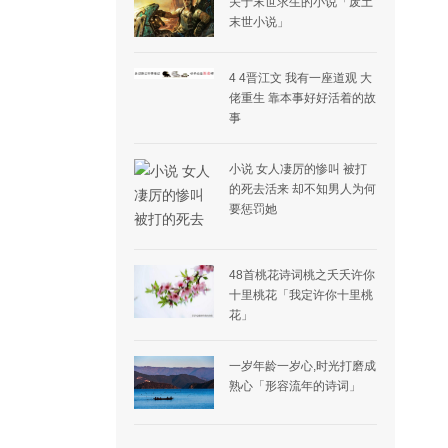
关于末世求生的小说「废土
末世小说」
4 4晋江文 我有一座道观 大
佬重生 靠本事好好活着的故
事
小说 女人凄厉的惨叫 被打
的死去活来 却不知男人为何
要惩罚她
48首桃花诗词桃之夭夭许你
十里桃花「我定许你十里桃
花」
一岁年龄一岁心,时光打磨成
熟心「形容流年的诗词」