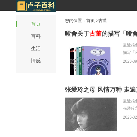
您的位置：
首页
>古董
首页
哑舍关于
古董
的描写「哑
百科
最近很
生活
描写「
情感
2023-09
张爱玲之母 风情万种 走
最近很
张爱玲
2023-02