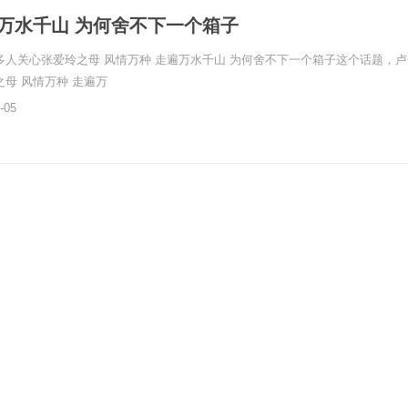
遍万水千山 为何舍不下一个箱子
多人关心张爱玲之母 风情万种 走遍万水千山 为何舍不下一个箱子这个话题，
之母 风情万种 走遍万
-05