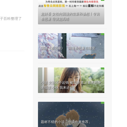
超好看 女性向国漫的尝新和畅想丨专访
卢子百科整理了
眷思量 导演赵禹晴
国漫《眷思量》「国漫眷思量在哪里
看」
小说 女孩还不起钱 被70岁老汉要求用身
体抵债 小伙 我来还
题材不错的小说「小说作者推荐」