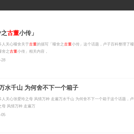
舍之
古董
小传」
多人关心哑舍关于
古董
的描写「哑舍之
古董
小传」这个话题，卢子百科整理了哑
哑舍之
古董
小传」相关内容，
-28
遍万水千山 为何舍不下一个箱子
多人关心张爱玲之母 风情万种 走遍万水千山 为何舍不下一个箱子这个话题，
之母 风情万种 走遍万
-05