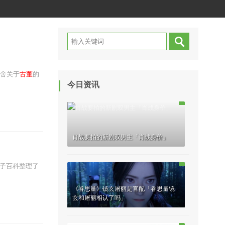
舍关于
古董
的
今日资讯
肖战要拍的新剧双男主「肖战身价」
卢子百科整理了
《眷思量》镜玄屠丽是官配「眷思量镜
玄和屠丽相认了吗」