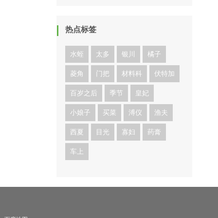
热点标签
水蛭
太多
银川
橘子
菱角
门把
材料科
伏特加
百岁之后
季节
皇妃
小娘子
买菜
溥仪
渔夫
西夏
目光
寡妇
药膏
车上