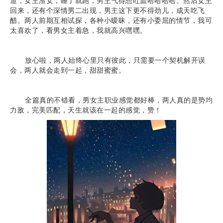
道，女主渣女，睡了就跑，男主气得想吐血哈哈哈哈。然后女主
回来，还有个深情男二出现，男主这下更不得劲儿，成天吃飞
醋。两人前期互相试探，各种小暧昧，还有小委屈的情节，我可
太喜欢了，看男女主着急，我就高兴嘿嘿。
放心啦，两人始终心里只有彼此，只需要一个契机解开误
会，两人就会走到一起，甜甜蜜蜜。
全篇真的不错看，男女主职业感觉都好棒，两人真的是势均
力敌，完美匹配，天生就该在一起的感觉，赞！