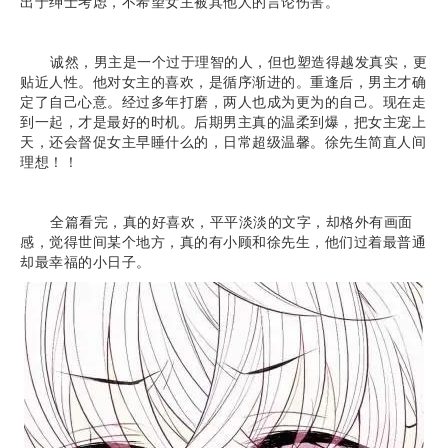
出于绅士考虑，不希望女主被其他人的言论伤害。
诚然，男主是一个过于理智的人，但也塑造得越发真实，更
贴近人性。他对女主的喜欢，是循序渐进的。重逢后，男主才确
定了自己心意。经过多年打磨，两人也成为更为的自己。现在走
到一起，才是最好的时机。后期男主真的温柔到爆，把女主宠上
天，还会督促女主早睡什么的，日常超级温馨。徐先生简直人间
理想！！
全篇看完，真的好喜欢，平平淡淡的文字，却格外有画面
感，觉得世间某个地方，真的有小顾和徐先生，他们过着最普通
却最幸福的小日子。