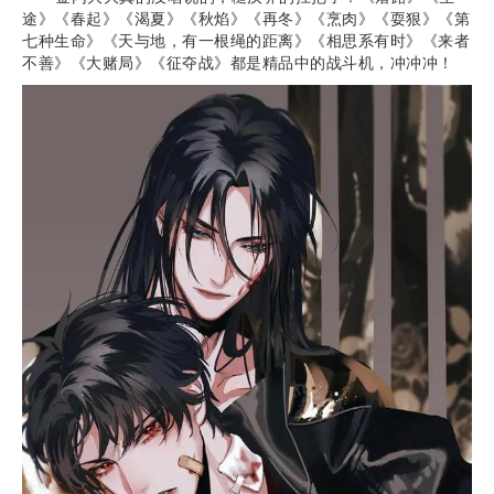
途》《春起》《渴夏》《秋焰》《再冬》《烹肉》《耍狠》《第
七种生命》《天与地，有一根绳的距离》《相思系有时》《来者
不善》《大赌局》《征夺战》都是精品中的战斗机，冲冲冲！