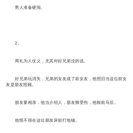
男人准备硬闯。
2、
周礼为人仗义，尤其对好兄弟没的说。
好兄弟玩消失，兄弟的女友成了前女友，他照旧当这位前女
友是朋友照顾。
朋友要相亲，他当介绍人，朋友脚受伤，他鞍前马后。
他恨不得在这位朋友床前打地铺。