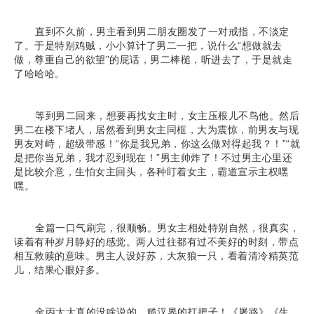
直到不久前，男主看到男二朋友圈发了一对戒指，不淡定
了。于是特别鸡贼，小小算计了男二一把，说什么“想做就去
做，尊重自己的欲望”的屁话，男二棒槌，听进去了，于是就走
了哈哈哈。
等到男二回来，想要再找女主时，女主压根儿不鸟他。然后
男二在楼下堵人，居然看到男女主同框，大为震惊，前男友与现
男友对峙，超级带感！“你是我兄弟，你这么做对得起我？！”“就
是把你当兄弟，我才忍到现在！”男主帅炸了！不过男主心里还
是比较介意，生怕女主回头，各种盯着女主，霸道宣示主权嘿
嘿。
全篇一口气刷完，很顺畅。男女主相处特别自然，很真实，
读着有种岁月静好的感觉。两人过往都有过不美好的时刻，带点
相互救赎的意味。男主人设好苏，大灰狼一只，看着清冷精英范
儿，结果心眼好多。
金丙大大真的没啥说的，糙汉界的扛把子！《屠路》《生