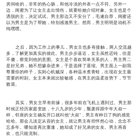
房间啥的，非常的热心肠，和他冷淡的外表一点不符。另外一
边，闺蜜为了让女主走出情伤，就要给她介绍对象。女主也是个
洒脱的主，决定试试。男主那边又不安分了，毛遂自荐，闺蜜还
以为男主是为了帮她，特别感激男主。然而，男主明明是动机不
纯嘿嘿。
之后，因为工作上的事儿，男女主也多有接触，两人交流越
多，了解更加真实的彼此。男主步步逼近，女主虽然迟钝，但是
不傻，察觉到他的意图。女主是个喜欢简单关系的人，男主男二
是好兄弟，她不想掺杂进来，于是选择了退缩。男主面上一副我
尊重你的样子，实则心机贼深，各种温水煮青蛙，出现在女主最
需要的时刻。女主本来就比较敏感，在男主的温柔攻势下，节节
败退。
其实，男女主早有前缘，很多年前在飞机上遇到过。男主那
时候正经历家庭变故，十八九岁的少年，颓废得跟中年大叔一
样，邻座的女主确实开口就叫他“大叔”，男主有种日了狗的感觉
哈哈。那会儿淡定从容的女主，就让男主有些怦然心动，念念不
忘多年。哪知道再次重逢，她却成了好兄弟的女友。男主再喜
欢，也只能克制。