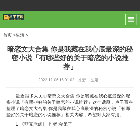
首页
>
生活
>
暗恋文大合集 你是我藏在我心底最深的秘
密小说「有哪些好的关于暗恋的小说推
荐」
2022-11-06 16:01:02
来源:
生活
最近很多人关心暗恋文大合集 你是我藏在我心底最深的秘
密小说「有哪些好的关于暗恋的小说推荐」这个话题，卢子百科
整理了暗恋文大合集 你是我藏在我心底最深的秘密小说「有哪
些好的关于暗恋的小说推荐」相关内容，希望对大家有用。
1.《菲克老虎》 作者:金呆了