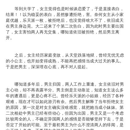
等到大学了，女主觉得也是时候谈恋爱了，于是直接表白，
结果！！以为稳妥的表白，居然惨遭拒绝，害。奈何女主从小家
庭优越，乐天派一枚，被拒绝后，也没觉得啥大不了，依旧成天
在男主身边晃。大二还来了个第二次告白，因为此时男主要出国
了，女主害怕两人再无交集，哪知道依旧被拒绝，然后男主离
开。
之后，女主经历家庭变故，从天堂跌落地狱，曾经无忧无虑
的小公主，也开始变得成熟，不能再把感情当成大过天的事儿。
于是把男主，深深埋在心底，再不对人提起。
哪知道多年后，男主归国，两人工作上重逢。女主依旧对男
主心动，却不再表露半分。男主倒是主动靠近，知道女主这么多
年的遭遇后，更是心疼不已。曾经乐天派的小姑娘，经历了各种
艰难，现在才可以如此游刃有余。然后男主解释了当年拒绝女主
的原因，第一次是对女主确实没啥感觉，就把她当成小妹妹。第
二次相处中男主已经有些动心，但因为出国，男主又是一个考虑
比较周全的人，不确定异国两人的感情是否能够坚持下去，于是
否定了开始的可能。至于最初男主为什么不澄清两人的绯闻，是