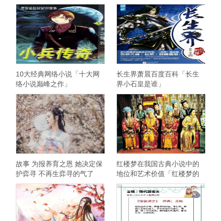
10大经典网络小说「十大网
长生界萧晨百度百科「长生
络小说巅峰之作」
界小石皇是谁」
故事 为报养育之恩 她决定保
红楼梦在我国古典小说中的
护弈寻 不再生弈寻的气了
地位和艺术价值「红楼梦的
思想价值」