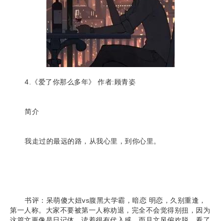
4.《爱了你那么多年》 作者:顾青姿
简介
我走过的最远的路，从我心里，到你心里。
书评：呆萌傻大妞vs腹黑大学霸，暗恋 明恋，久别重逢，
第一人称。大家不要被第一人称劝退，完全不会觉得别扭，因为
这篇文更像是日记体，读着很有代入感。而且文风偏欢脱，看了