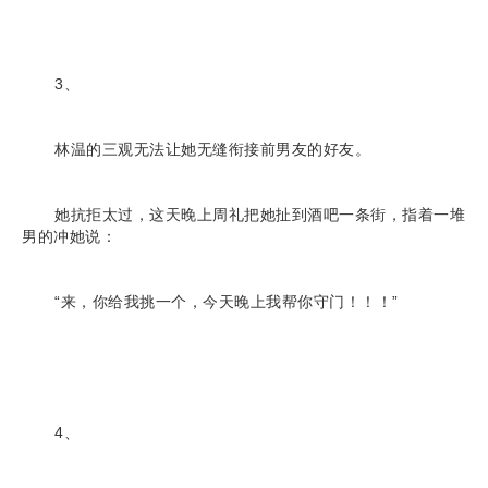
3、
林温的三观无法让她无缝衔接前男友的好友。
她抗拒太过，这天晚上周礼把她扯到酒吧一条街，指着一堆
男的冲她说：
“来，你给我挑一个，今天晚上我帮你守门！！！”
4、