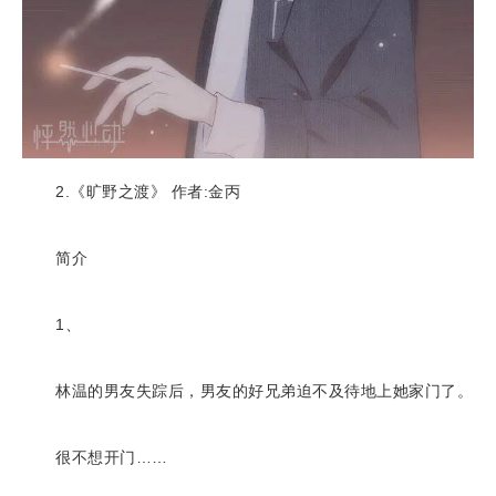
2.《旷野之渡》 作者:金丙
简介
1、
林温的男友失踪后，男友的好兄弟迫不及待地上她家门了。
很不想开门……