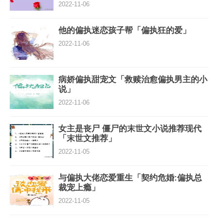
2022-11-06
他的偏执迷恋孩子帮「偏执狂的爱」
2022-11-06
病娇偏执甜宠文「救赎治愈偏执男主的小
说」
2022-11-06
女主是丧尸 僵尸的末世文小说推荐现代
「末世文推荐」
2022-11-05
与偏执大佬恋爱重生「契约危婚:偏执总
裁宠上瘾」
2022-11-05