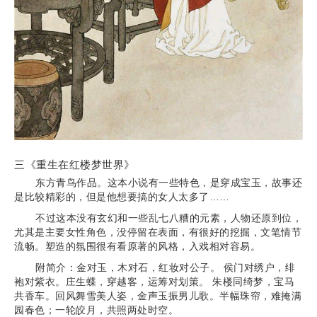
三《重生在红楼梦世界》
东方青鸟作品。这本小说有一些特色，是穿成宝玉，故事还
是比较精彩的，但是他想要搞的女人太多了……
不过这本没有玄幻和一些乱七八糟的元素，人物还原到位，
尤其是主要女性角色，没停留在表面，有很好的挖掘，文笔情节
流畅。塑造的氛围很有看原著的风格，入戏相对容易。
附简介：金对玉，木对石，红妆对公子。 侯门对绣户，绯
袍对紫衣。庄生蝶，穿越客，运筹对划策。 朱楼同绮梦，宝马
共香车。回风舞雪美人姿，金声玉振男儿歌。半幅珠帘，难掩满
园春色；一轮皎月，共照两处时空。