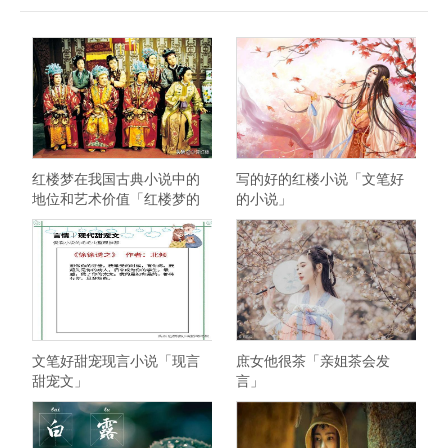
红楼梦在我国古典小说中的
写的好的红楼小说「文笔好
地位和艺术价值「红楼梦的
的小说」
思想价值」
文笔好甜宠现言小说「现言
庶女他很茶「亲姐茶会发
甜宠文」
言」