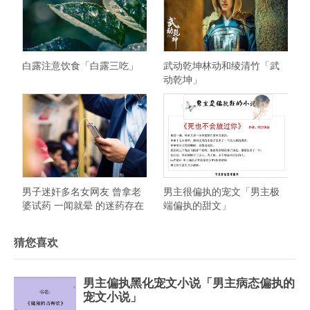
白露注意饮食「白露三吃」
武动乾坤林动和绫清竹「武
动乾坤」
男子迷奸多名女网友 曾拿老
男主很偏执的宠文「男主极
婆试药 一闻就晕 的迷药存在
端偏执的甜文」
吗
猜您喜欢
男主偏执黑化宠文小说「男主病态偏执的
宠文小说」