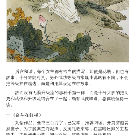
后宫和谐，每个女主都有恰当的描写，即使是花瓶，但也有
故事，十分难能可贵。另外武功等级与常规小说略有不同，不会
把等级挂在嘴边，而是利用其设定在讲故事。
故而没有无脑升级流的那种千篇一律，而是十分大胆的把历
史和武侠和升级流结合在了一起，颇有武侠味道。总体说值得一
读。
一《奋斗在红楼》
九悟作品。全书三百万字，已完本，推荐阅读。开篇穿越贾
府庶子。为了脱离贾府泥潭，反抗礼教束缚，在黑暗压抑的主基
调中，主角步步为营，智计百出，打脸密集，环环相扣。