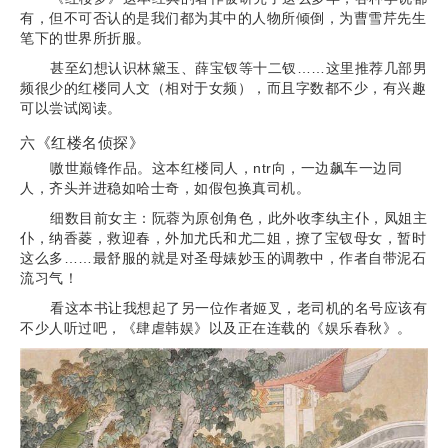
有，但不可否认的是我们都为其中的人物所倾倒，为曹雪芹先生
笔下的世界所折服。
甚至幻想认识林黛玉、薛宝钗等十二钗……这里推荐几部男
频很少的红楼同人文（相对于女频），而且字数都不少，有兴趣
可以尝试阅读。
六《红楼名侦探》
嗷世巅锋作品。这本红楼同人，ntr向，一边飙车一边同
人，齐头并进稳如哈士奇，如假包换真司机。
细数目前女主：阮蓉为原创角色，此外收李纨主仆，凤姐主
仆，纳香菱，救迎春，外加尤氏和尤二姐，撩了宝钗母女，暂时
这么多……最舒服的就是对圣母婊妙玉的调教中，作者自带泥石
流习气！
看这本书让我想起了另一位作者姬叉，老司机的名号应该有
不少人听过吧，《肆虐韩娱》以及正在连载的《娱乐春秋》。