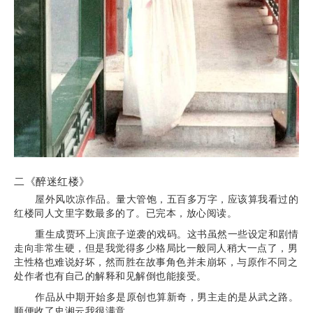
二《醉迷红楼》
屋外风吹凉作品。量大管饱，五百多万字，应该算我看过的
红楼同人文里字数最多的了。已完本，放心阅读。
重生成贾环上演庶子逆袭的戏码。这书虽然一些设定和剧情
走向非常生硬，但是我觉得多少格局比一般同人稍大一点了，男
主性格也难说好坏，然而胜在故事角色并未崩坏，与原作不同之
处作者也有自己的解释和见解倒也能接受。
作品从中期开始多是原创也算新奇，男主走的是从武之路。
顺便收了史湘云我很满意。