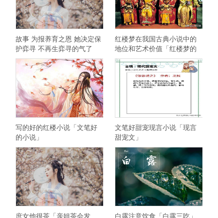
故事 为报养育之恩 她决定保
红楼梦在我国古典小说中的
护弈寻 不再生弈寻的气了
地位和艺术价值「红楼梦的
思想价值」
写的好的红楼小说「文笔好
文笔好甜宠现言小说「现言
的小说」
甜宠文」
庶女他很茶「亲姐茶会发
白露注意饮食「白露三吃」