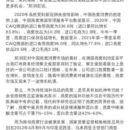
博会，来到海南，希望通过海南的离岛免税政策在中国市场找到
更多机会。”郑润宏说。
2020年虽然受到新冠肺炎疫情影响，中国燕窝消费仍然逆
势上扬。中国燕窝溯源管理服务平台数据显示，2020年，中国
CAIQ溯源的进口食用燕窝为336.8吨（进口量同比增长
83.8%），燕窝饮品为10.2吨，进口毛燕为1.9吨。今年一季
度，燕窝进口保持迅猛增长。数据显示，2021年第一季度采用
CAIQ溯源的进口食用燕窝96.0吨，同比增长77.8%；进口燕窝
饮品20.5吨，进口毛燕3.1吨。
郑润宏对中国燕窝消费市场的看好，在溯源燕窝B2B直采平
台燕叮咚商务经理黎文俊那里得到了验证。黎文俊指着展台上悬
挂的一张公司进出口统计图称，近年来，公司进口燕窝数量一直
在增长。疫情发生后，随着中国消费者对健康生活的重视，燕窝
市场又迎来了一波增长机遇。
那么，作为传统滋补佳品的燕窝，是否具有如此神奇功效？
余舍燕销售总监谢焕杰表示，燕窝的滋补功效不仅在中国历代中
医典籍中有所记载，现代科学研究也证明了燕窝的营养价值。据
了解，燕窝中最具营养的成分就是唾液酸和蛋白质，燕窝中唾液
酸含量可占干重7%~15%，蛋白质含量达42%~63%。
而为推动燕窝行业健康发展，国家质量监督检验检疫总局分
别在2012年4月和9月与印度尼西亚、马来西亚主管部门商签