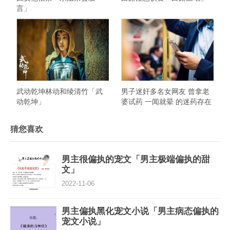
言」
武动乾坤林动和绫清竹「武
男子迷奸多名女网友 曾拿老
动乾坤」
婆试药 一闻就晕 的迷药存在
吗
猜您喜欢
男主很偏执的宠文「男主极端偏执的甜
文」
2022-11-06
男主偏执黑化宠文小说「男主病态偏执的
宠文小说」