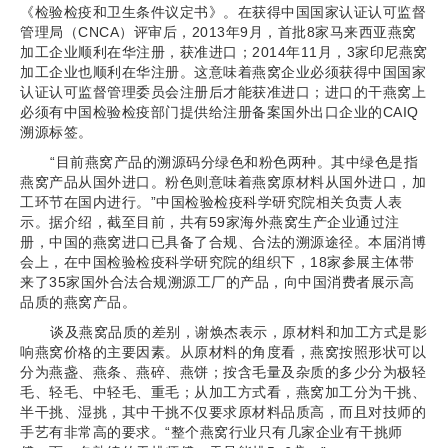
《检验检疫和卫生条件议定书》。在获得中国国家认证认可监督
管理局（CNCA）评审后，2013年9月，首批8家马来西亚燕窝
加工企业顺利在华注册，获准进口；2014年11月，3家印尼燕窝
加工企业也顺利在华注册。这意味着燕窝企业必须获得中国国家
认证认可监督管理委员会注册后才能获准进口；进口的干燕窝上
必须有中国检验检疫部门提供给注册备案国外出口企业的CAIQ
溯源标签。
“目前燕窝产品的溯源码分绿色和粉色两种。其中绿色是指
燕窝产品从国外进口。粉色则意味着燕窝原材料从国外进口，加
工环节在国内进行。”中国检验检疫科学研究院相关负责人表
示。据介绍，截至目前，共有59家海外燕窝生产企业通过注
册，中国的燕窝进口已具备了合规、合法的溯源途径。本届消博
会上，在中国检验检疫科学研究院的组织下，18家参展主体带
来了35家国外合法合规溯源工厂的产品，向中国消费者展示高
品质的燕窝产品。
谈及燕窝品质的差别，谢焕杰表示，原材料和加工方式是影
响燕窝价格的主要因素。从原材料的角度看，燕窝按照形状可以
分为燕盏、燕条、燕碎、燕饼；按含毛量及杂质的多少分为极轻
毛、轻毛、中轻毛、重毛；从加工方式看，燕窝加工分为干挑、
半干挑、湿挑，其中干挑不仅要求原材料品质高，而且对技师的
手艺有非常高的要求。“整个燕窝行业只有几家企业有干挑师