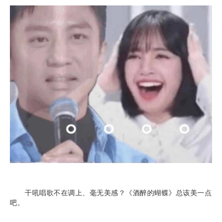
干吼唱歌不在调上、毫无美感？《酒醉的蝴蝶》总该美一点
吧。