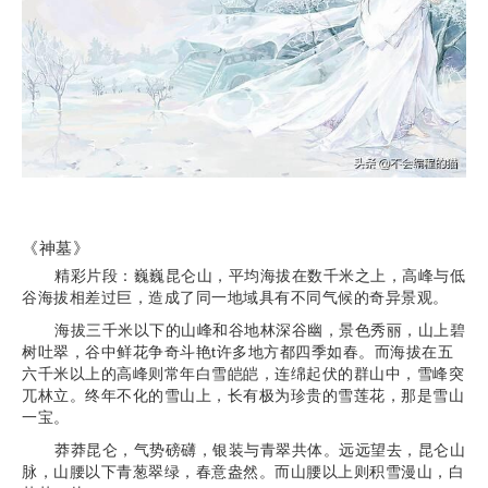
《神墓》
​精彩片段：巍巍昆仑山，平均海拔在数千米之上，高峰与低
谷海拔相差过巨，造成了同一地域具有不同气候的奇异景观。
海拔三千米以下的山峰和谷地林深谷幽，景色秀丽，山上碧
树吐翠，谷中鲜花争奇斗艳t许多地方都四季如春。而海拔在五
六千米以上的高峰则常年白雪皑皑，连绵起伏的群山中，雪峰突
兀林立。终年不化的雪山上，长有极为珍贵的雪莲花，那是雪山
一宝。
莽莽昆仑，气势磅礴，银装与青翠共体。远远望去，昆仑山
脉，山腰以下青葱翠绿，春意盎然。而山腰以上则积雪漫山，白