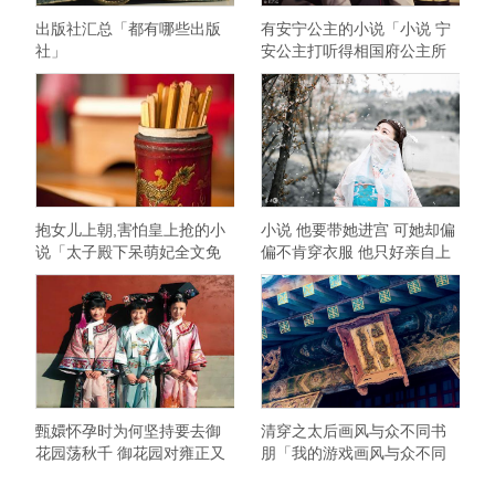
出版社汇总「都有哪些出版
有安宁公主的小说「小说 宁
社」
安公主打听得相国府公主所
在 前来刁难」
抱女儿上朝,害怕皇上抢的小
小说 他要带她进宫 可她却偏
说「太子殿下呆萌妃全文免
偏不肯穿衣服 他只好亲自上
费阅读」
手了
甄嬛怀孕时为何坚持要去御
清穿之太后画风与众不同书
花园荡秋千 御花园对雍正又
朋「我的游戏画风与众不同
意味着什么
30」