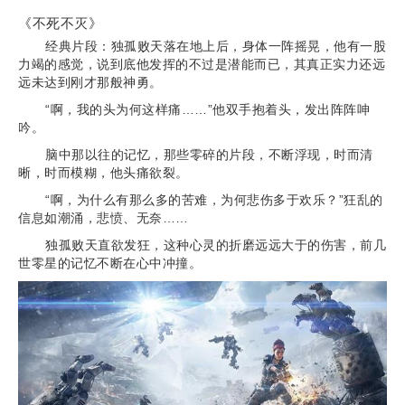
《不死不灭》
经典片段：独孤败天落在地上后，身体一阵摇晃，他有一股
力竭的感觉，说到底他发挥的不过是潜能而已，其真正实力还远
远未达到刚才那般神勇。
“啊，我的头为何这样痛……”他双手抱着头，发出阵阵呻
吟。
脑中那以往的记忆，那些零碎的片段，不断浮现，时而清
晰，时而模糊，他头痛欲裂。
“啊，为什么有那么多的苦难，为何悲伤多于欢乐？”狂乱的
信息如潮涌，悲愤、无奈……
独孤败天直欲发狂，这种心灵的折磨远远大于的伤害，前几
世零星的记忆不断在心中冲撞。