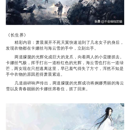
《长生界》
精彩内容：萧晨展开不死天翼快速追到了几名女子的身后，
发现衣物都在卡娜丝与海云雪的手中，立刻出手。
两道朦胧的光辉化成巨大的龙爪，向着两人的小蛮腰抓去。
卡娜丝气极，挥手打出一道粉红色的光辉，海云雪也打出一道绿
芒，两女现在只想逃离这里，早已羞气得失了方寸，浑然不知是
手中衣物的原因惹得萧晨紧追。
几道崩碎响声传出，两道朦胧的光辉成功将婀娜秀丽的海云
雪以及青春靓丽的卡娜丝席卷住，抓了回来。