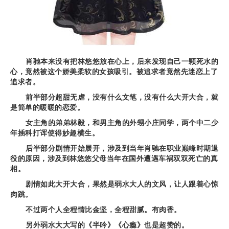
肖驰本来没有把林悠悠放在心上，后来发现自己一颗死水的
心，竟然被这个娇美柔软的女孩吸引。被追求者竟然先迷恋上了
追求者。
前半部分超甜无虐，没有什么文笔，没有什么大开大合，就
是简单的暖暖的恋爱。
女主角的弟弟林毅，和男主角的外甥小庄同学，两个中二少
年插科打诨使得妙趣横生。
后半部分剧情开始展开，涉及到当年肖驰在职业巅峰时期退
役的原因，涉及到林悠悠父母当年在国外遭遇车祸双双死亡的真
相。
剧情如此大开大合，果然是弱水大人的文风，让人跟着心惊
肉跳。
不过两个人全程情比金坚，全程甜腻。有肉香。
另外弱水大大写的《半吟》《心瘾》也是超赞的。