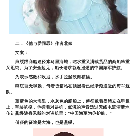
二．《他与爱同罪》作者北倾
文案：
燕绥跟商船途径索马里海域，吃水重又满载货品的商船笨重
又迟钝。为了安全起见，船长请求就近巡逻的中国海军护航。
为表示感激和欢迎，水手拉起致谢横幅。
燕绥百无聊赖，倚着货箱站在顶层看已经渐渐逼近的海军舰
队。
蔚蓝色的大海里，水灰色的舰船上，傅征戴着墨镜立在甲板
上，军装笔挺，他握着对讲机，低沉的声音透过无线电流清晰地
传进燕绥随身佩戴的对讲机里：“中国海军为你护航。”
傅征的征途是大海，也是燕绥。