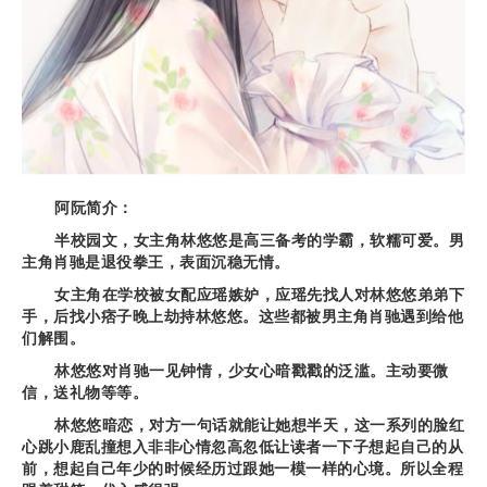
阿阮简介：
半校园文，女主角林悠悠是高三备考的学霸，软糯可爱。男
主角肖驰是退役拳王，表面沉稳无情。
女主角在学校被女配应瑶嫉妒，应瑶先找人对林悠悠弟弟下
手，后找小痞子晚上劫持林悠悠。这些都被男主角肖驰遇到给他
们解围。
林悠悠对肖驰一见钟情，少女心暗戳戳的泛滥。主动要微
信，送礼物等等。
林悠悠暗恋，对方一句话就能让她想半天，这一系列的脸红
心跳小鹿乱撞想入非非心情忽高忽低让读者一下子想起自己的从
前，想起自己年少的时候经历过跟她一模一样的心境。所以全程