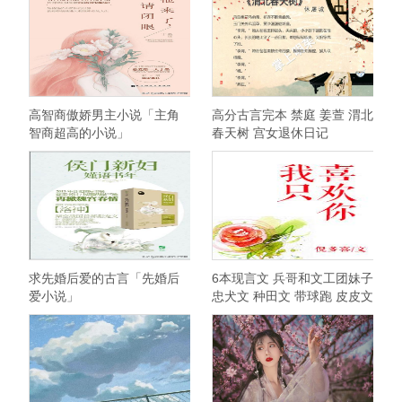
高智商傲娇男主小说「主角
高分古言完本 禁庭 姜萱 渭北
智商超高的小说」
春天树 宫女退休日记
求先婚后爱的古言「先婚后
6本现言文 兵哥和文工团妹子
爱小说」
忠犬文 种田文 带球跑 皮皮文