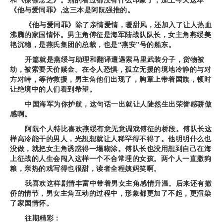
《他与爱同罪》,这三本是阿阮强推的。
《他与爱同罪》除了亲情爱情，暖甜风，还加入了让人热血
沸腾的家国情怀。男主角傅征是海军陆战队队长，女主角燕绥美
艳沉稳，是燕氏集团的总裁，也是“燕安”号的船东。
开篇就是燕绥与助理和翻译遭遇索马里武装分子，货物被
劫，被索要天价赎金。在令人恐惧，孤立无援的境地冷静的与对
方对峙，等待救援，男主角他们出现了，胸章上带着国旗，顿时
让绝境中的人们看到希望。
中国海军为你护航，这句话一出就让人陡然生出荣誉感骄傲
感啊。
阿阮个人特比喜欢燕绥有意无意调戏傅征的桥段。傅队长这
样高冷能干的男人，光想想就让人稀罕得不得了。他明明什么也
没做，就把女主角诱惑得一塌糊涂。傅队长也没用想到自己在海
上征战的人生会闯入这样一个不合常理的女孩。两个人一直撒狗
粮，亲热的戏写得也很甜，读者全程姨妈笑啊。
我喜欢这样剧情丰富中带着男女主角感情升温。后来还有撤
侨的情节，男女主角互动的过程中，形象都更加了不起，更渲染
了家国情怀。
往期精彩：