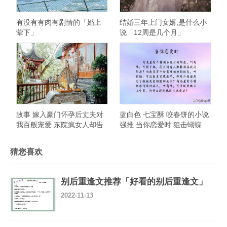
有没有有肉有剧情的「婚上
结婚三年上门女婿,是什么小
荤下」
说「12周是几个月」
故事 嫁入豪门怀孕后丈夫对
蓝白色 七宝酥 咬春饼的小说
我百般宠爱 东院疯女人却告
强推 当你恋爱时 狙击蝴蝶
诉我小心丈夫
猜您喜欢
别后重逢文推荐「好看的别后重逢文」
2022-11-13