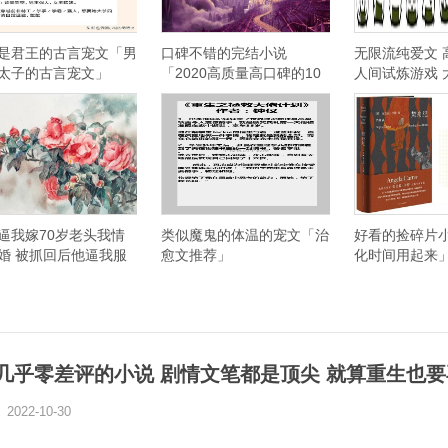
是君王的古言宠文「男
口碑不错的完结小说
无限流纯爱文 
太子的古言宠文」
「2020高质量高口碑的10
人间试炼游戏 
本完结小说」
不多
逼我嫁70岁老头我情
类似魔鬼的体温的宠文「治
好看的捡碎片
婚 被抓回后他逼我服
愈文推荐」
化时间用起来
药
几乎零差评的小说 剧情文笔都是顶尖 就算重生也
2022-10-30