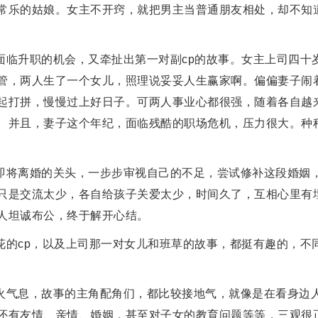
常乐的姑娘。女主不开窍，就把男主当普通朋友相处，却不知
面临升职的机会，又牵扯出第一对副cp的故事。女主上司四十
管，两人生了一个女儿，照理说妥妥人生赢家啊。偏偏妻子闹
起打拼，慢慢过上好日子。可两人事业心都很强，随着各自越
。并且，妻子这个年纪，面临残酷的职场危机，压力很大。种
即将离婚的关头，一步步审视自己的不足，尝试修补这段婚姻
只是交流太少，各自给孩子关爱太少，时间久了，互相心里有
人坦诚布公，终于解开心结。
的cp，以及上司那一对女儿和班草的故事，都挺有趣的，不同
火气息，故事的主角配角们，都比较接地气，就像是在看身边
还有友情、亲情、婚姻，甚至对子女的教育问题等等，三观很