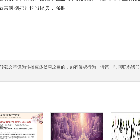
后宫叫德妃》也很经典，强推！
转载文章仅为传播更多信息之目的，如有侵权行为，请第一时间联系我们