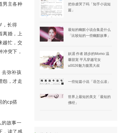
道男主各种
把你虐哭了吗「知乎小说短
篇」
岁，长得
最短的幽默小说合集是什么
着离婚，上
「比较短的一些幽默故事」
来越忙，交
种冲突下，
妖湄 作者 踏步的Momo 温
馨甜宠 平凡穿越宅女
u0026魅力腹黑大叔
，去弥补孩
埋怨，才走
一些短篇小说「语怎么读」
世界上最短的美文「最短的
的cp搭
佛经」
人的故事一
正，读了感