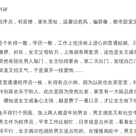
书评
情程序员，邻居梗，家长里短，温馨治愈风，偏群像，都市甜宠
是个长得一般，学历一般，工作上也没啥上进心的普通姑娘。
微胖。好在，女主父母给力，上海就有两套房，这也是女主咸
突然有陌生男人敲门，女主怕得要命，第二天出门，发现自己
简直又怕又气，于是展开一段爱情……
普普通通程序员一枚，长得有点小帅。因为以前住在弄堂里，
特别喜欢乐于助人。此次是因为突然出差，家里有一大箱品质
。哪知道女主戒备心太强，颇是费了一番口舌，才让女主收下
免不得打个照面。加上两人都是年轻男女，男主感觉又有社交
男主作为程序员，平常工作比较忙，日常就是点外卖，看着女
得不行，女主偶尔也就给男主送点吃的。在慢慢相处中，男主