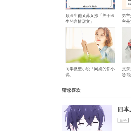
顾医生他又苏又撩「关于医
男主
生的言情甜文」
主是
同学微型小说「同桌的你小
父亲
说」
急逃
下毒
猜您喜欢
四本
百科