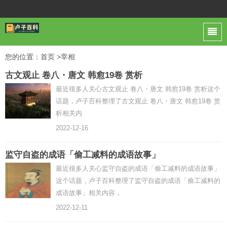
您的位置：
首页
>宰相
古文观止 卷八・唐文 韩愈19卷 赏析
最近很多人关心古文观止 卷八・唐文 韩愈19卷 赏析这个
话题，卢子百科整理了古文观止 卷八・唐文 韩愈19卷 赏
析相关内
2022-12-16
监守自盗的成语「偷工减料的成语故事」
最近很多人关心监守自盗的成语「偷工减料的成语故事」
这个话题，卢子百科整理了监守自盗的成语「偷工减料的
成语故事」相关内容，
2022-12-11