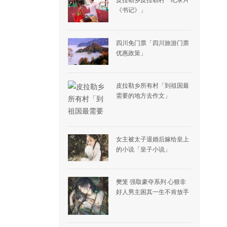
皮拉勒乡皮拉勒村「纪录片
《书记》」
四川免门票「四川旅游门票
优惠政策」
皮拉勒乡所有村「到祖国最
需要的地方去作文」
女主被太子退婚后嫁给皇上
的小说「皇子小说」
樊笼 强取豪夺系列 心狠非
好人男主困其一生不肯放手