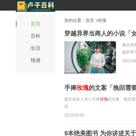
您的位置：
首页
>玫瑰
首页
穿越异界当商人的小说「
百科
最近很
生活
越异界
情感
2023-04
手捧
玫瑰
的文案「挽回需
最近很多人关心手捧
玫瑰
的文案「挽回需
容，
2023-03-08
9本绝美图书 为你讲述关