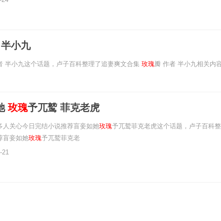
 半小九
作者 半小九这个话题，卢子百科整理了追妻爽文合集
玫瑰
瓣 作者 半小九相关内
妾如她
玫瑰
予兀鹫 菲克老虎
多人关心今日完结小说推荐盲妾如她
玫瑰
予兀鹫菲克老虎这个话题，卢子百科整
荐盲妾如她
玫瑰
予兀鹫菲克老
-21