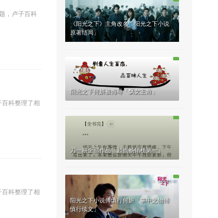
题，卢子百科
《阳光之下》主角改名「阳光之下小说
原著结局」
阳光之下何妍被侮辱「飘女主角」
子百科整理了相
刀一耕全部作品「起点畅销榜第一」
子百科整理了相
阳光之下小说傅慎行何妍「掌中之物傅
慎行续文」