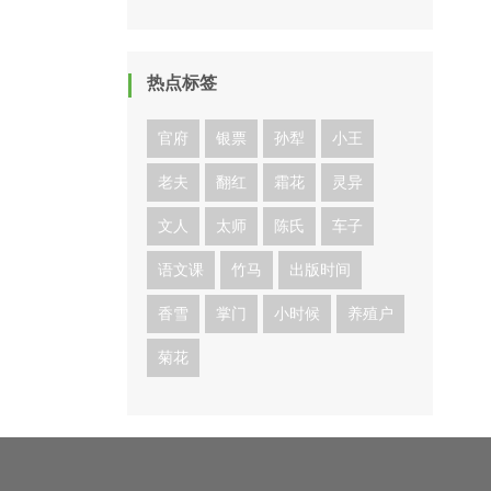
热点标签
官府
银票
孙犁
小王
老夫
翻红
霜花
灵异
文人
太师
陈氏
车子
语文课
竹马
出版时间
香雪
掌门
小时候
养殖户
菊花