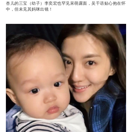
杏儿的三宝（幼子）李奕宏也罕见呆萌露面，吴千语贴心抱在怀
中，但未见其妈咪出镜！