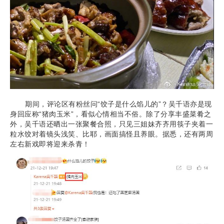
期间，评论区有粉丝问“饺子是什么馅儿的”？吴千语亦是现
身回应称“猪肉玉米”，看似心情相当不俗。除了分享丰盛菜肴之
外，吴千语还晒出一张聚餐合照，只见三姐妹齐齐用筷子夹着一
粒水饺对着镜头浅笑、比耶，画面搞怪且养眼。据悉，还有两周
左右新戏即将迎来杀青！