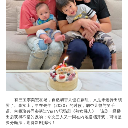
有三宝李奕宏在场，自然胡杏儿也在剧组，只是未选择出镜
罢了。事实上，早在去年（2020）的时候，胡杏儿曾与吴千
语、何佩瑜共同参演过ViuTV职场剧《熟女强人》，该剧一经播
出后获得不俗的反响；今次三人又一同在内地搭档开戏，可谓是
缘分颇深，期待新剧播出！