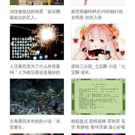
演技被低估的明星「娱乐圈
家世煊赫特种兵VS恃靓行凶
最励志的艺人」
女明星 丝丝入骨
人活着究竟为了什么有答案
原味三分甜_七宝酥 小说「七
吗「人为啥活着这是最好的
宝酥 道长」
答案」
主角重回末世前的小说「末
精彩盘点 剧情超棒 罪加罪 见
世重生」
空 和胖哈 青珂浮屠 真心好看