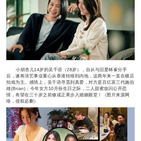
小胡杏儿14岁的吴千语（28岁），自从与旧爱林峯分手
后，遂将演艺事业重心从香港转移到内地，这两年来一直在横店
拍戏为主。感情上，吴千语寻觅到真爱，对方是百亿富三代施伯
雄(Brian)；今年女方10月份生日之际，二人甜蜜放闪公开恋
情，有望在三十岁之前修成正果步入婚姻殿堂！（图片来源网
络，侵权必删）