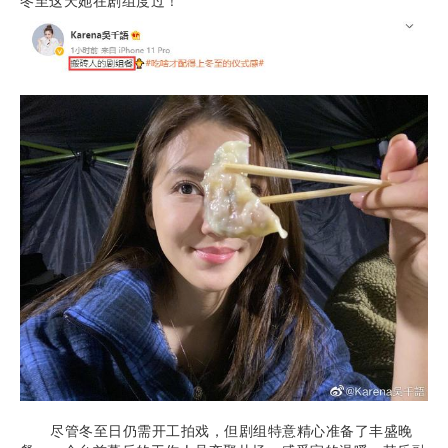
冬至这天她在剧组度过！
尽管冬至日仍需开工拍戏，但剧组特意精心准备了丰盛晚