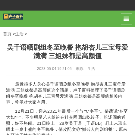
首页
>
生活
>
吴千语晒剧组冬至晚餐 抱胡杏儿三宝母爱
满满 三姐妹都是高颜值
2023-05-04 19:21:05
来源:
生活
最近很多人关心吴千语晒剧组冬至晚餐 抱胡杏儿三宝母爱
满满 三姐妹都是高颜值这个话题，卢子百科整理了吴千语晒剧
组冬至晚餐 抱胡杏儿三宝母爱满满 三姐妹都是高颜值相关内
容，希望对大家有用。
12月21日，迎来2021年最后一个节气“冬至”。俗话说“冬至
大如年”，不少明星艺人纷纷在社交网晒出吃饺子、吃汤圆的近
照，好不热闹。21日晚上，28岁吴千语（千语BB）赶上末班车
晒出一桌丰盛的冬至晚餐，俏皮配文称“搬砖人的剧组餐”，原来