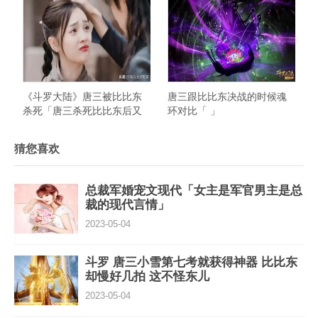
《斗罗大陆》唐三被比比东
唐三跟比比东决战的时候魂
杀死「唐三杀死比比东后又
环对比「 」
发生了什么」
猜您喜欢
总裁军婚宠文现代「女主是军官男主是总
裁的现代言情」
2023-05-04
斗罗 唐三小雪第七考就获得神器 比比东
却慢好几拍 这不怪东儿
2023-05-04