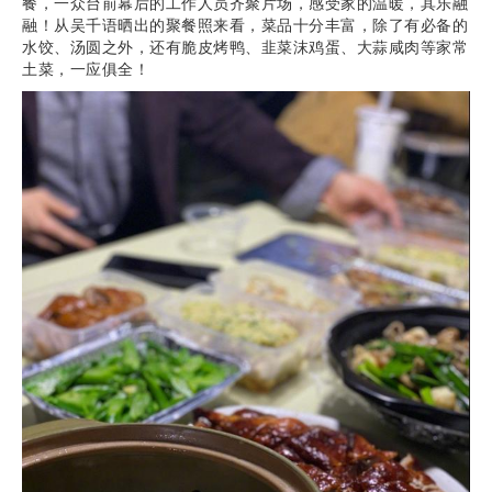
餐，一众台前幕后的工作人员齐聚片场，感受家的温暖，其乐融
融！从吴千语晒出的聚餐照来看，菜品十分丰富，除了有必备的
水饺、汤圆之外，还有脆皮烤鸭、韭菜沫鸡蛋、大蒜咸肉等家常
土菜，一应俱全！