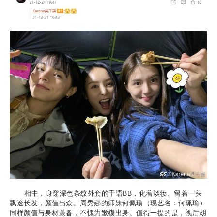
相中，身穿深色条纹外套的千语BB，化着淡妆、留着一头
飘逸长发，颜值出众。周秀娜的师妹何佩瑜（现艺名：何珮瑜）
同样颜值与身材兼备，不愧为嫩模出身。值得一提的是，视后胡