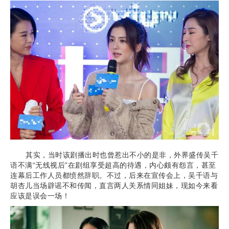
其实，当时该剧播出时也曾惹出不小的是非，外界盛传吴千
语不满“无线视后”在剧组享受超高的待遇，内心颇有怨言，甚至
连幕后工作人员都愤然辞职。不过，后来在宣传会上，吴千语与
胡杏儿当场辟谣不和传闻，直言两人关系情同姐妹，现如今来看
应该是误会一场！