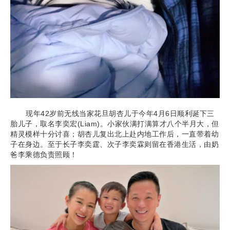
现年42岁前无线当家花旦胡杏儿于今年4月6日顺利诞下三
胎儿子，取名李奕宏(Liam)。小家伙满打满算才八个半月大，但
精灵模样十分讨喜；胡杏儿复出北上赴内地工作后，一直带着幼
子在身边。至于长子李奕霆、次子李奕霖则留在香港生活，由奶
爸李乘德负责照顾！