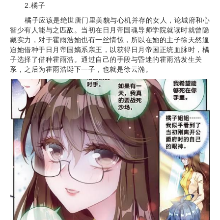
2.橘子
橘子应该是绝世唐门里美貌与心机并存的女人，论城府和心
智少有人能与之匹敌。当初在日月帝国魂导师学院就读时就曾隐
藏实力，对于霍雨浩她也有一丝情愫，所以在她的主子徐天然逼
迫她借种于日月帝国嫡系亲王，以获得日月帝国正统血脉时，橘
子选择了借种霍雨浩。通过自己的手段与昏迷的霍雨浩发生关
系，之后为霍雨浩诞下一子，也就是徐云瀚。