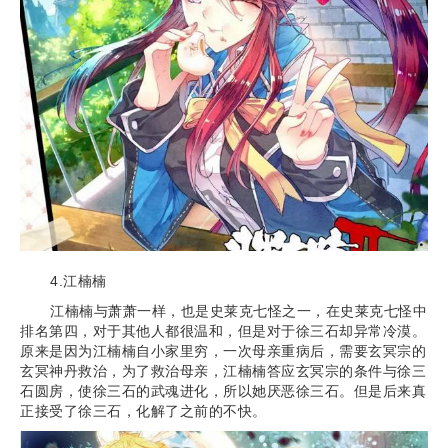
4.江楠楠
江楠楠与萧萧一样，也是史莱克七怪之一，在史莱克七怪中
排名第四，对于其他人都很温和，但是对于徐三石却异常冷漠。
原来是因为江楠楠自小家里穷，一次母亲重病后，需要玄冥宗的
玄冥神丹救治，为了救治母亲，江楠楠答应玄冥宗的条件与徐三
石圆房，使徐三石的武魂进化，所以她厌恶徐三石。但是后来真
正接受了徐三石，化解了之前的不快。