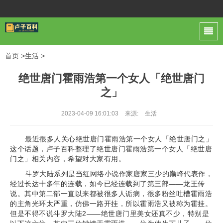
首页
>
生活
>
绝世唐门霍雨浩第一个女人「绝世唐门
之」
2023-04-09 16:01:03
来源:
生活
最近很多人关心绝世唐门霍雨浩第一个女人「绝世唐门之」
这个话题，卢子百科整理了绝世唐门霍雨浩第一个女人「绝世唐
门之」相关内容，希望对大家有用。
斗罗大陆系列是当红网络小说作家唐家三少的巅峰代表作，
经过长达十多年的连载，如今已经连载到了第三部——龙王传
说。其中第二部一直以来都被很多人诟病，很多粉丝吐槽霍雨浩
的主角光环太严重，仿佛一路开挂，所以霍雨浩又被称为霍挂。
但是不得不说斗罗大陆2——绝世唐门里美女还真不少，特别是