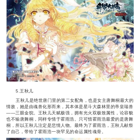
5.王秋儿
王秋儿是绝世唐门里的第二女配角，也是女主唐舞桐最大的
情敌，她是由魂兽化形而来，其本体是星斗大森林里的帝皇瑞兽
——三眼金猊。王秋儿天赋极强，拥有光火双极致属性，论容貌
也不输唐舞桐，同样专情于霍雨浩。只可惜霍雨浩最爱的是唐舞
桐，所以王秋儿注定是悲情人物。最终为了霍雨浩，王秋儿献祭
了自己，带给了霍雨浩一块罕见的命运属性魂骨。