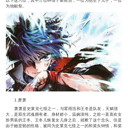
以下这六位，其中三位钟情于霍雨浩，一位为他生下儿子，一位
为他献祭。
1.萧萧
萧萧是史莱克七怪之一，与霍雨浩和王冬是队友，天赋强
大，是双生武魂拥有者。身材娇小，温婉清纯，之前一直喜欢女
扮男装的王冬。王冬儿恢复女儿身之后，就断了这个念头。但是
由于她坚韧的性格，被同为史莱克七怪之一的和菜头钟情，和菜