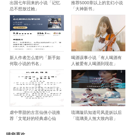
出国七年回来的小说「记忆
推荐5000章以上的玄幻小说
总不想放过她」
「大神新书」
新人作者怎么签约「新手如
喝酒误事小说「有人喝酒有
何取小说的书名」
人被爱有人喝酒到现在」
虐中带甜的古言仙侠小说推
琉璃璇玑知道司凤是妖以后
荐「文笔好的经典虐心仙
「琉璃美人煞大致内容」
侠」
猜您喜欢