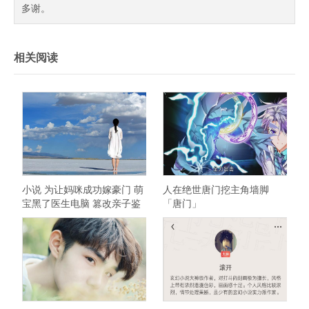
多谢。
相关阅读
小说 为让妈咪成功嫁豪门 萌
人在绝世唐门挖主角墙脚
宝黑了医生电脑 篡改亲子鉴
「唐门」
定结果