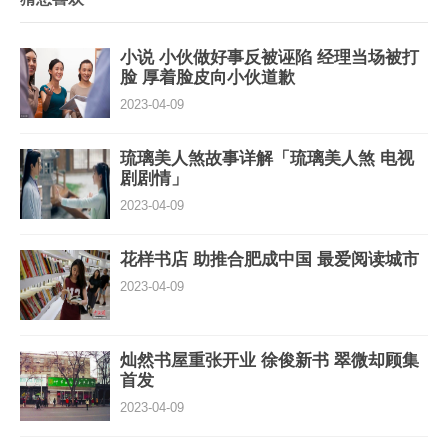
小说 小伙做好事反被诬陷 经理当场被打
脸 厚着脸皮向小伙道歉
2023-04-09
琉璃美人煞故事详解「琉璃美人煞 电视
剧剧情」
2023-04-09
花样书店 助推合肥成中国 最爱阅读城市
2023-04-09
灿然书屋重张开业 徐俊新书 翠微却顾集
首发
2023-04-09