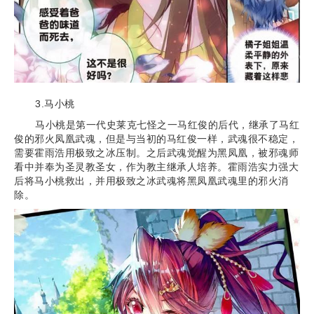
3.马小桃
马小桃是第一代史莱克七怪之一马红俊的后代，继承了马红
俊的邪火凤凰武魂，但是与当初的马红俊一样，武魂很不稳定，
需要霍雨浩用极致之冰压制。之后武魂觉醒为黑凤凰，被邪魂师
看中并奉为圣灵教圣女，作为教主继承人培养。霍雨浩实力强大
后将马小桃救出，并用极致之冰武魂将黑凤凰武魂里的邪火消
除。