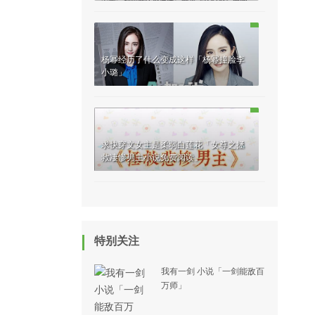
杨幂经历了什么变成这样「杨幂撞脸李
小璐」
求快穿文女主是柔弱白莲花「女尊之拯
救凄惨男主小说免费阅读」
特别关注
我有一剑 小说「一剑能敌百
万师」