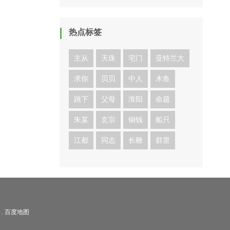
热点标签
主从
天珠
宅门
亚特兰大
求你
贝贝
中人
木鱼
跳下
父母
淮阳
命题
朱某
玄宗
铜钱
船只
江都
同志
长鞭
群里
.
百度地图