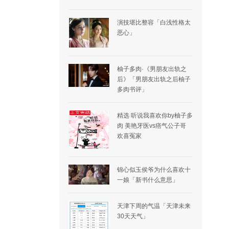
演技堪比整容「白浅性格太
恶心」
柚子多肉·《男朋友出轨之
后》「男朋友出轨之后柚子
多肉书评」
精选 听说我喜欢你by柚子多
肉 美艳牙医vs痞气公子哥
欢喜冤家
锦心似玉侯爷为什么喜欢十
一娘「新书什么意思」
天津下周的气温「天津未来
30天天气」