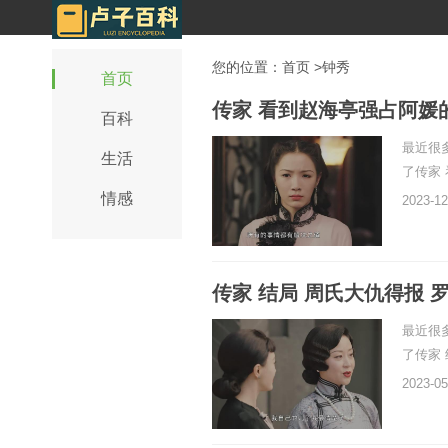
您的位置：
首页
>钟秀
首页
传家 看到赵海亭强占阿媛
百科
最近很
生活
了传家
情感
2023-12
传家 结局 周氏大仇得报 
最近很
了传家
2023-05