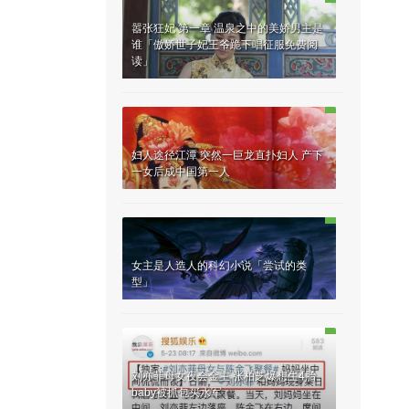
嚣张狂妃 第一章 温泉之中的美娇男主是
谁「傲娇世子妃王爷跪下唱征服免费阅
读」
妇人途径江潭 突然一巨龙直扑妇人 产下
一女后成中国第一人
女主是人造人的科幻小说「尝试的类
型」
刘亦菲母女夜会金主 张柏芝爆想生4胎
baby被抓包买水军