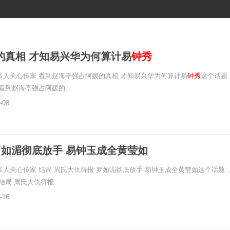
的真相 才知易兴华为何算计易
钟秀
多人关心传家 看到赵海亭强占阿媛的真相 才知易兴华为何算计易
钟秀
这个话题
 看到赵海亭强占阿媛的
-08
罗如湄彻底放手 易钟玉成全黄莹如
多人关心传家 结局 周氏大仇得报 罗如湄彻底放手 易钟玉成全黄莹如这个话题
 结局 周氏大仇得报
-16