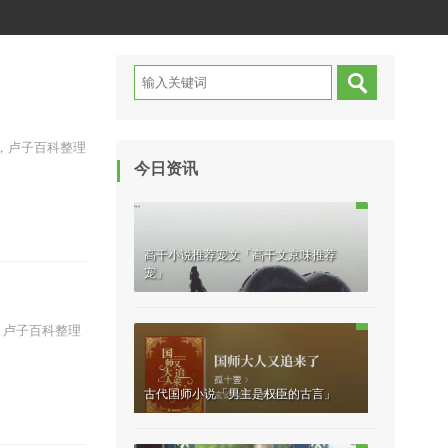
，卢子百科整理
今日资讯
高干小说推荐宠文「高干文京味推荐
宠」
，卢子百科整理
古代国师小说「男主是权臣的古言」