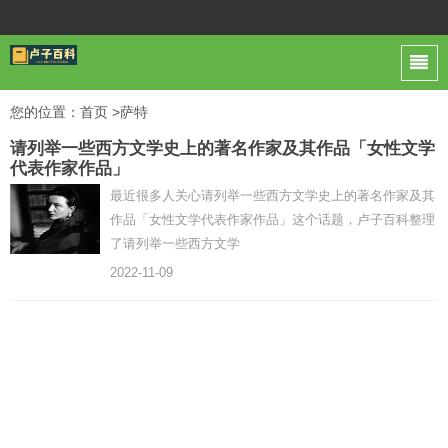
您的位置：
首页
>萨特
请列举一些西方文学史上的著名作家及其作品「女性文学
代表作家作品」
最近很多人关心请列举一些西方文学史上的著名作家及其
作品「女性文学代表作家作品」这个话题，卢子百科整理
了请列举一些西方文学
2022-11-09